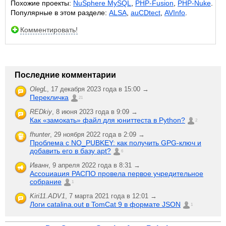
Похожие проекты:
NuSphere MySQL
,
PHP-Fusion
,
PHP-Nuke
.
Популярные в этом разделе:
ALSA
,
auCDtect
,
AVInfo
.
Комментировать!
Последние комментарии
OlegL
,
17 декабря 2023 года в 15:00 →
Перекличка
21
REDkiy
,
8 июня 2023 года в 9:09 →
Как «замокать» файл для юниттеста в Python?
2
fhunter
,
29 ноября 2022 года в 2:09 →
Проблема с NO_PUBKEY: как получить GPG-ключ и
добавить его в базу apt?
6
Иванн
,
9 апреля 2022 года в 8:31 →
Ассоциация РАСПО провела первое учредительное
собрание
1
Kiri11.ADV1
,
7 марта 2021 года в 12:01 →
Логи catalina.out в TomCat 9 в формате JSON
1