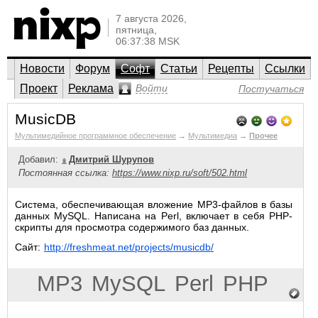
7 августа 2026,
пятница,
06:37:38 MSK
Новости
Форум
Софт
Статьи
Рецепты
Ссылки
Проект
Реклама
Войти
Постучаться
MusicDB
Мультимедийное программное обеспечение
→
Мультимедиа
→
Прочее
Добавил:
Дмитрий Шурупов
Постоянная ссылка:
https://www.nixp.ru/soft/502.html
Система, обеспечивающая вложение MP3-файлов в базы
данных MySQL. Написана на Perl, включает в себя PHP-
скрипты для просмотра содержимого баз данных.
Сайт:
http://freshmeat.net/projects/musicdb/
MP3
MySQL
Perl
PHP