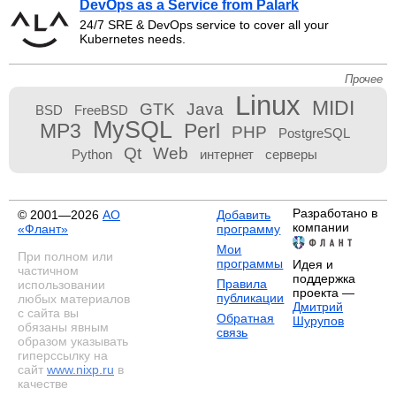
DevOps as a Service from Palark
24/7 SRE & DevOps service to cover all your
Kubernetes needs.
Прочее
Linux
MIDI
GTK
Java
BSD
FreeBSD
MySQL
MP3
Perl
PHP
PostgreSQL
Qt
Web
Python
интернет
серверы
Разработано в
© 2001—2026
АО
Добавить
компании
«Флант»
программу
Мои
При полном или
программы
Идея и
частичном
поддержка
Правила
использовании
проекта —
публикации
любых материалов
Дмитрий
с сайта вы
Обратная
Шурупов
обязаны явным
связь
образом указывать
гиперссылку на
сайт
www.nixp.ru
в
качестве