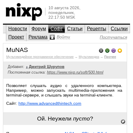
10 августа 2026,
понедельник,
22:17:50 MSK
Новости
Форум
Софт
Статьи
Рецепты
Ссылки
Проект
Реклама
Войти
Постучаться
MuNAS
Мультимедийное программное обеспечение
→
Мультимедиа
→
Прочее
Добавил:
Дмитрий Шурупов
Постоянная ссылка:
https://www.nixp.ru/soft/500.html
Позволяет слушать аудио с удаленного компьютера.
Например, можно запускать multimedia-приложения на
terminal-сервере, и слышать звуки на terminal-клиенте.
Сайт:
http://www.advancedthintech.com
Ой. Неужели
пусто
?