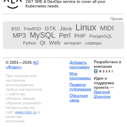
24/7 SRE & DevOps service to cover all your
Kubernetes needs.
Прочее
Linux
MIDI
GTK
Java
BSD
FreeBSD
MySQL
MP3
Perl
PHP
PostgreSQL
Qt
Web
Python
интернет
серверы
Разработано в
© 2001—2026
АО
Добавить
компании
«Флант»
программу
Мои
При полном или
программы
Идея и
частичном
поддержка
Правила
использовании
проекта —
публикации
любых материалов
Дмитрий
с сайта вы
Обратная
Шурупов
обязаны явным
связь
образом указывать
гиперссылку на
сайт
www.nixp.ru
в
качестве
источника.