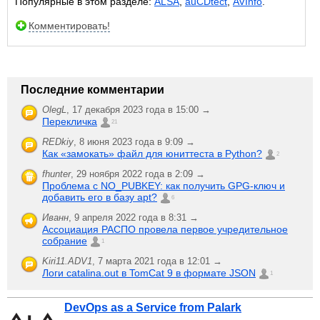
Популярные в этом разделе:
ALSA
,
auCDtect
,
AVInfo
.
Комментировать!
Последние комментарии
OlegL
,
17 декабря 2023 года в 15:00 →
Перекличка
21
REDkiy
,
8 июня 2023 года в 9:09 →
Как «замокать» файл для юниттеста в Python?
2
fhunter
,
29 ноября 2022 года в 2:09 →
Проблема с NO_PUBKEY: как получить GPG-ключ и
добавить его в базу apt?
6
Иванн
,
9 апреля 2022 года в 8:31 →
Ассоциация РАСПО провела первое учредительное
собрание
1
Kiri11.ADV1
,
7 марта 2021 года в 12:01 →
Логи catalina.out в TomCat 9 в формате JSON
1
DevOps as a Service from Palark