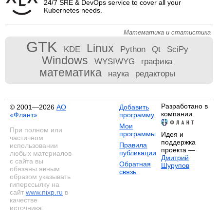
24/7 SRE & DevOps service to cover all your
Kubernetes needs.
Математика и статистика
GTK
Linux
KDE
Python
Qt
SciPy
Windows
WYSIWYG
графика
математика
наука
редакторы
Разработано в
© 2001—2026
АО
Добавить
компании
«Флант»
программу
Мои
При полном или
программы
Идея и
частичном
поддержка
Правила
использовании
проекта —
публикации
любых материалов
Дмитрий
с сайта вы
Обратная
Шурупов
обязаны явным
связь
образом указывать
гиперссылку на
сайт
www.nixp.ru
в
качестве
источника.