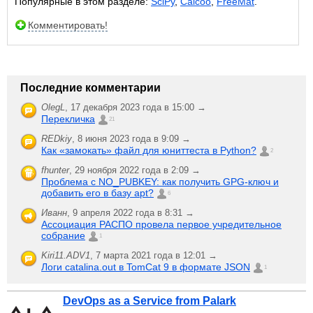
Популярные в этом разделе:
SciPy
,
Calcoo
,
FreeMat
.
Комментировать!
Последние комментарии
OlegL
,
17 декабря 2023 года в 15:00 →
Перекличка
21
REDkiy
,
8 июня 2023 года в 9:09 →
Как «замокать» файл для юниттеста в Python?
2
fhunter
,
29 ноября 2022 года в 2:09 →
Проблема с NO_PUBKEY: как получить GPG-ключ и
добавить его в базу apt?
6
Иванн
,
9 апреля 2022 года в 8:31 →
Ассоциация РАСПО провела первое учредительное
собрание
1
Kiri11.ADV1
,
7 марта 2021 года в 12:01 →
Логи catalina.out в TomCat 9 в формате JSON
1
DevOps as a Service from Palark