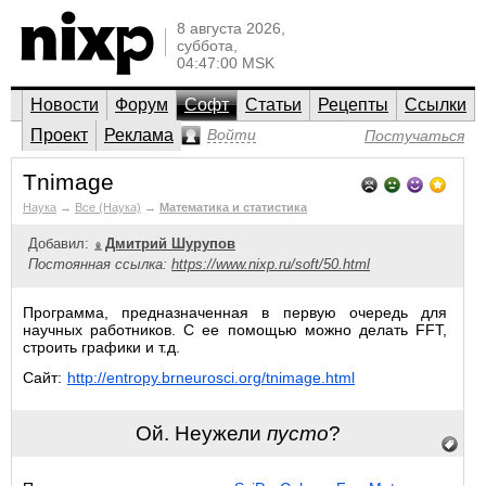
8 августа 2026,
суббота,
04:47:00 MSK
Новости
Форум
Софт
Статьи
Рецепты
Ссылки
Проект
Реклама
Войти
Постучаться
Tnimage
Наука
→
Все (Наука)
→
Математика и статистика
Добавил:
Дмитрий Шурупов
Постоянная ссылка:
https://www.nixp.ru/soft/50.html
Программа, предназначенная в первую очередь для
научных работников. С ее помощью можно делать FFT,
строить графики и т.д.
Сайт:
http://entropy.brneurosci.org/tnimage.html
Ой. Неужели
пусто
?