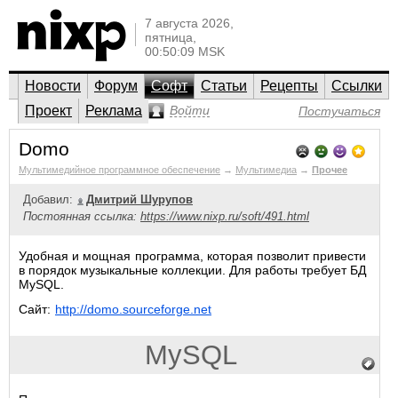
7 августа 2026,
пятница,
00:50:09 MSK
Новости
Форум
Софт
Статьи
Рецепты
Ссылки
Проект
Реклама
Войти
Постучаться
Domo
Мультимедийное программное обеспечение
→
Мультимедиа
→
Прочее
Добавил:
Дмитрий Шурупов
Постоянная ссылка:
https://www.nixp.ru/soft/491.html
Удобная и мощная программа, которая позволит привести
в порядок музыкальные коллекции. Для работы требует БД
MySQL.
Сайт:
http://domo.sourceforge.net
MySQL