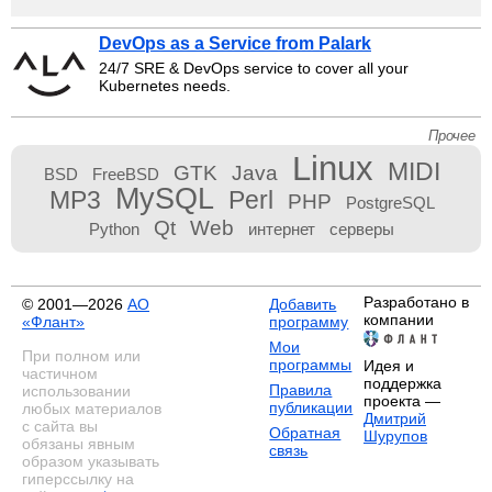
DevOps as a Service from Palark
24/7 SRE & DevOps service to cover all your
Kubernetes needs.
Прочее
Linux
MIDI
GTK
Java
BSD
FreeBSD
MySQL
MP3
Perl
PHP
PostgreSQL
Qt
Web
Python
интернет
серверы
Разработано в
© 2001—2026
АО
Добавить
компании
«Флант»
программу
Мои
При полном или
программы
Идея и
частичном
поддержка
Правила
использовании
проекта —
публикации
любых материалов
Дмитрий
с сайта вы
Обратная
Шурупов
обязаны явным
связь
образом указывать
гиперссылку на