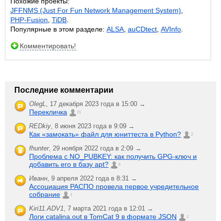
Похожие проекты:
JFFNMS (Just For Fun Network Management System)
,
PHP-Fusion
,
TiDB
.
Популярные в этом разделе:
ALSA
,
auCDtect
,
AVInfo
.
Комментировать!
Последние комментарии
OlegL
,
17 декабря 2023 года в 15:00 →
Перекличка
21
REDkiy
,
8 июня 2023 года в 9:09 →
Как «замокать» файл для юниттеста в Python?
2
fhunter
,
29 ноября 2022 года в 2:09 →
Проблема с NO_PUBKEY: как получить GPG-ключ и
добавить его в базу apt?
6
Иванн
,
9 апреля 2022 года в 8:31 →
Ассоциация РАСПО провела первое учредительное
собрание
1
Kiri11.ADV1
,
7 марта 2021 года в 12:01 →
Логи catalina.out в TomCat 9 в формате JSON
1