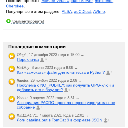
Похожие проекты:
McAfee Virus Update Server
,
minidentd
,
Cherokee
.
Популярные в этом разделе:
ALSA
,
auCDtect
,
AVInfo
.
Комментировать!
Последние комментарии
OlegL
,
17 декабря 2023 года в 15:00 →
Перекличка
21
REDkiy
,
8 июня 2023 года в 9:09 →
Как «замокать» файл для юниттеста в Python?
2
fhunter
,
29 ноября 2022 года в 2:09 →
Проблема с NO_PUBKEY: как получить GPG-ключ и
добавить его в базу apt?
6
Иванн
,
9 апреля 2022 года в 8:31 →
Ассоциация РАСПО провела первое учредительное
собрание
1
Kiri11.ADV1
,
7 марта 2021 года в 12:01 →
Логи catalina.out в TomCat 9 в формате JSON
1