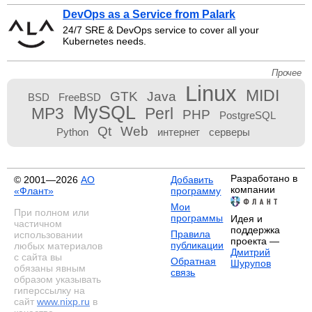
DevOps as a Service from Palark
24/7 SRE & DevOps service to cover all your
Kubernetes needs.
Прочее
Linux
MIDI
GTK
Java
BSD
FreeBSD
MySQL
MP3
Perl
PHP
PostgreSQL
Qt
Web
Python
интернет
серверы
Разработано в
© 2001—2026
АО
Добавить
компании
«Флант»
программу
Мои
При полном или
программы
Идея и
частичном
поддержка
Правила
использовании
проекта —
публикации
любых материалов
Дмитрий
с сайта вы
Обратная
Шурупов
обязаны явным
связь
образом указывать
гиперссылку на
сайт
www.nixp.ru
в