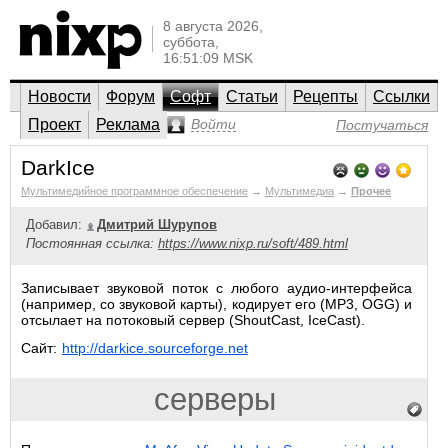
8 августа 2026,
суббота,
16:51:09 MSK
Новости
Форум
Софт
Статьи
Рецепты
Ссылки
Проект
Реклама
Войти
Постучаться
DarkIce
Мультимедийное программное обеспечение
→
Мультимедиа
→
Прочее
Добавил:
Дмитрий Шурупов
Постоянная ссылка:
https://www.nixp.ru/soft/489.html
Записывает звуковой поток с любого аудио-интерфейса
(например, со звуковой карты), кодирует его (MP3, OGG) и
отсылает на потоковый сервер (ShoutCast, IceCast).
Сайт:
http://darkice.sourceforge.net
серверы