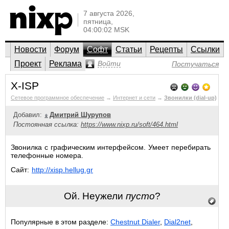
7 августа 2026,
пятница,
04:00:02 MSK
Новости
Форум
Софт
Статьи
Рецепты
Ссылки
Проект
Реклама
Войти
Постучаться
X-ISP
Сетевое программное обеспечение
→
Интернет и сети
→
Звонилки (dial-up)
Добавил:
Дмитрий Шурупов
Постоянная ссылка:
https://www.nixp.ru/soft/464.html
Звонилка с графическим интерфейсом. Умеет перебирать
телефонные номера.
Сайт:
http://xisp.hellug.gr
Ой. Неужели
пусто
?
Популярные в этом разделе:
Chestnut Dialer
,
Dial2net
,