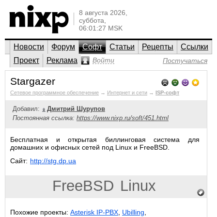
8 августа 2026,
суббота,
06:01:27 MSK
Новости
Форум
Софт
Статьи
Рецепты
Ссылки
Проект
Реклама
Войти
Постучаться
Stargazer
Сетевое программное обеспечение
→
Интернет и сети
→
ISP-софт
Добавил:
Дмитрий Шурупов
Постоянная ссылка:
https://www.nixp.ru/soft/451.html
Бесплатная и открытая биллинговая система для
домашних и офисных сетей под Linux и FreeBSD.
Сайт:
http://stg.dp.ua
FreeBSD
Linux
Похожие проекты:
Asterisk IP-PBX
,
Ubilling
,