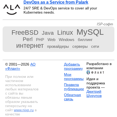
DevOps as a Service from Palark
24/7 SRE & DevOps service to cover all your
Kubernetes needs.
ISP-софт
MySQL
FreeBSD
Linux
Java
Perl
PHP
Web
Windows
биллинг
интернет
провайдеры
серверы
сети
Разработано в
© 2001—2026
АО
Добавить
компании
«Флант»
программу
Мои
При полном или
программы
Идея и
частичном
поддержка
Правила
использовании
проекта —
публикации
любых материалов
Дмитрий
с сайта вы
Обратная
Шурупов
обязаны явным
связь
образом указывать
гиперссылку на
сайт
www.nixp.ru
в
качестве