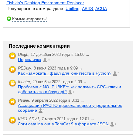
Fishkin’s Desktop Environment Replacer
.
Популярные в этом разделе:
Ubilling
,
ABillS
,
ACUA
.
Комментировать!
Последние комментарии
OlegL
,
17 декабря 2023 года в 15:00 →
Перекличка
21
REDkiy
,
8 июня 2023 года в 9:09 →
Как «замокать» файл для юниттеста в Python?
2
fhunter
,
29 ноября 2022 года в 2:09 →
Проблема с NO_PUBKEY: как получить GPG-ключ и
добавить его в базу apt?
6
Иванн
,
9 апреля 2022 года в 8:31 →
Ассоциация РАСПО провела первое учредительное
собрание
1
Kiri11.ADV1
,
7 марта 2021 года в 12:01 →
Логи catalina.out в TomCat 9 в формате JSON
1