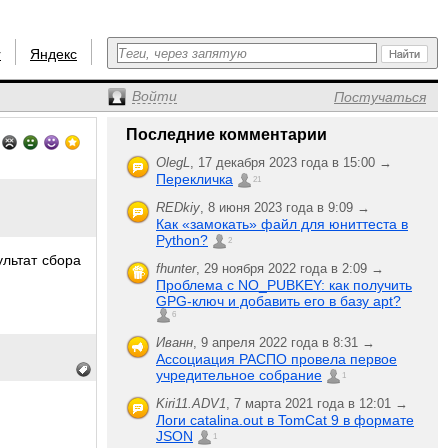
r
Яндекс
Войти
Постучаться
Последние комментарии
OlegL
,
17 декабря 2023 года в 15:00 →
Перекличка
21
REDkiy
,
8 июня 2023 года в 9:09 →
Как «замокать» файл для юниттеста в
Python?
2
ультат сбора
fhunter
,
29 ноября 2022 года в 2:09 →
Проблема с NO_PUBKEY: как получить
GPG-ключ и добавить его в базу apt?
6
Иванн
,
9 апреля 2022 года в 8:31 →
Ассоциация РАСПО провела первое
учредительное собрание
1
Kiri11.ADV1
,
7 марта 2021 года в 12:01 →
Логи catalina.out в TomCat 9 в формате
JSON
1