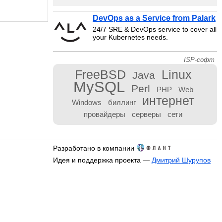
DevOps as a Service from Palark
24/7 SRE & DevOps service to cover all
your Kubernetes needs.
ISP-софт
FreeBSD
Linux
Java
MySQL
Perl
PHP
Web
интернет
Windows
биллинг
провайдеры
серверы
сети
Разработано в компании
Идея и поддержка проекта —
Дмитрий Шурупов