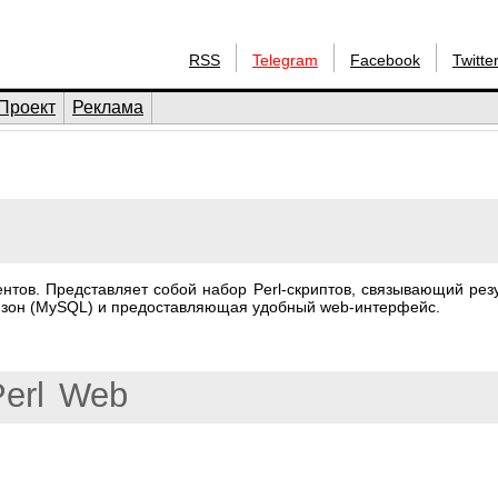
RSS
Telegram
Facebook
Twitte
Проект
Реклама
нтов. Представляет собой набор Perl-скриптов, связывающий рез
 и зон (MySQL) и предоставляющая удобный web-интерфейс.
erl
Web