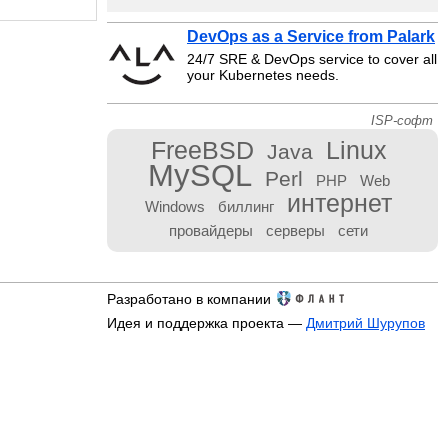
DevOps as a Service from Palark
24/7 SRE & DevOps service to cover all
your Kubernetes needs.
ISP-софт
FreeBSD
Linux
Java
MySQL
Perl
PHP
Web
интернет
Windows
биллинг
провайдеры
серверы
сети
Разработано в компании
Идея и поддержка проекта —
Дмитрий Шурупов