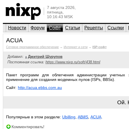
7 августа 2026,
пятница,
10:16:43 MSK
Новости
Форум
Софт
Статьи
Рецепты
Ссылки
ACUA
Сетевое программное обеспечение
→
Интернет и сети
→
ISP-софт
Добавил:
Дмитрий Шурупов
Постоянная ссылка:
https://www.nixp.ru/soft/438.html
Пакет программ для облегчения администрации учетных з
применение для создания модемных пулов (ISPs, BBSs).
Сайт:
http://acua.ebbs.com.au
Ой.
Популярные в этом разделе:
Ubilling
,
ABillS
,
ACUA
.
Комментировать!