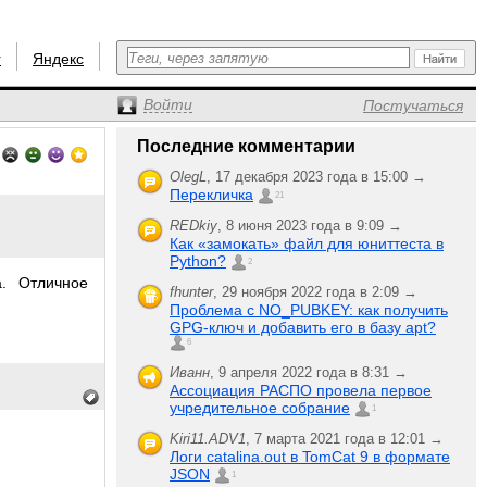
r
Яндекс
Войти
Постучаться
Последние комментарии
OlegL
,
17 декабря 2023 года в 15:00 →
Перекличка
21
REDkiy
,
8 июня 2023 года в 9:09 →
Как «замокать» файл для юниттеста в
Python?
2
а. Отличное
fhunter
,
29 ноября 2022 года в 2:09 →
Проблема с NO_PUBKEY: как получить
GPG-ключ и добавить его в базу apt?
6
Иванн
,
9 апреля 2022 года в 8:31 →
Ассоциация РАСПО провела первое
учредительное собрание
1
Kiri11.ADV1
,
7 марта 2021 года в 12:01 →
Логи catalina.out в TomCat 9 в формате
JSON
1