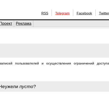
RSS
Telegram
Facebook
Twitte
Проект
Реклама
аписей пользователей и осуществления ограничений доступ
 Неужели
пусто
?