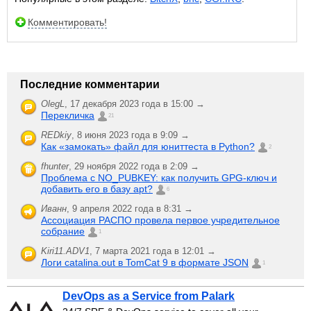
Комментировать!
Последние комментарии
OlegL
,
17 декабря 2023 года в 15:00 →
Перекличка
21
REDkiy
,
8 июня 2023 года в 9:09 →
Как «замокать» файл для юниттеста в Python?
2
fhunter
,
29 ноября 2022 года в 2:09 →
Проблема с NO_PUBKEY: как получить GPG-ключ и
добавить его в базу apt?
6
Иванн
,
9 апреля 2022 года в 8:31 →
Ассоциация РАСПО провела первое учредительное
собрание
1
Kiri11.ADV1
,
7 марта 2021 года в 12:01 →
Логи catalina.out в TomCat 9 в формате JSON
1
DevOps as a Service from Palark