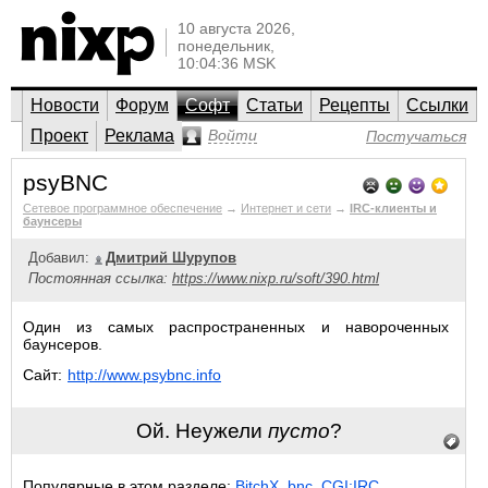
10 августа 2026,
понедельник,
10:04:36 MSK
Новости
Форум
Софт
Статьи
Рецепты
Ссылки
Проект
Реклама
Войти
Постучаться
psyBNC
Сетевое программное обеспечение
→
Интернет и сети
→
IRC-клиенты и
баунсеры
Добавил:
Дмитрий Шурупов
Постоянная ссылка:
https://www.nixp.ru/soft/390.html
Один из самых распространенных и навороченных
баунсеров.
Сайт:
http://www.psybnc.info
Ой. Неужели
пусто
?
Популярные в этом разделе:
BitchX
,
bnc
,
CGI:IRC
.