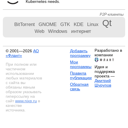
Kubernetes needs.
P2P-клиенты
Qt
BitTorrent
GNOME
GTK
KDE
Linux
Web
Windows
интернет
Разработано в
© 2001—2026
АО
Добавить
компании
«Флант»
программу
Мои
При полном или
программы
Идея и
частичном
поддержка
Правила
использовании
проекта —
публикации
любых материалов
Дмитрий
с сайта вы
Обратная
Шурупов
обязаны явным
связь
образом указывать
гиперссылку на
сайт
www.nixp.ru
в
качестве
источника.