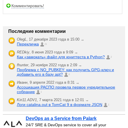
Комментировать!
Последние комментарии
OlegL
,
17 декабря 2023 года в 15:00 →
Перекличка
21
REDkiy
,
8 июня 2023 года в 9:09 →
Как «замокать» файл для юниттеста в Python?
2
fhunter
,
29 ноября 2022 года в 2:09 →
Проблема с NO_PUBKEY: как получить GPG-ключ и
добавить его в базу apt?
6
Иванн
,
9 апреля 2022 года в 8:31 →
Ассоциация РАСПО провела первое учредительное
собрание
1
Kiri11.ADV1
,
7 марта 2021 года в 12:01 →
Логи catalina.out в TomCat 9 в формате JSON
1
DevOps as a Service from Palark
24/7 SRE & DevOps service to cover all your