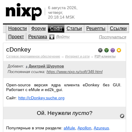
6 августа 2026,
четверг,
20:18:14 MSK
Новости
Форум
Софт
Статьи
Рецепты
Ссылки
Проект
Реклама
Войти
Постучаться
cDonkey
Сетевое программное обеспечение
→
Интернет и сети
→
P2P-клиенты
Добавил:
Дмитрий Шурупов
Постоянная ссылка:
https://www.nixp.ru/soft/349.html
Open-source версия ядра клиента eDonkey без GUI.
Работает с eMule и ed2k_gui.
Сайт:
http://cDonkey.suche.org
Ой. Неужели
пусто
?
Популярные в этом разделе:
aMule
,
Apollon
,
Azureus
.