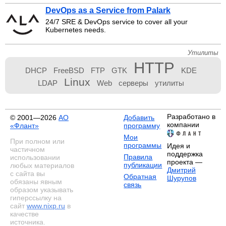
DevOps as a Service from Palark
24/7 SRE & DevOps service to cover all your
Kubernetes needs.
Утилиты
HTTP
DHCP
FreeBSD
FTP
GTK
KDE
Linux
LDAP
Web
серверы
утилиты
Разработано в
© 2001—2026
АО
Добавить
компании
«Флант»
программу
Мои
При полном или
программы
Идея и
частичном
поддержка
Правила
использовании
проекта —
публикации
любых материалов
Дмитрий
с сайта вы
Обратная
Шурупов
обязаны явным
связь
образом указывать
гиперссылку на
сайт
www.nixp.ru
в
качестве
источника.