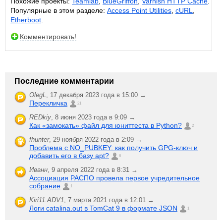
Похожие проекты:
Teamlab
,
BlueGriffon
,
Varnish HTTP Cache
.
Популярные в этом разделе:
Access Point Utilities
,
cURL
,
Etherboot
.
Комментировать!
Последние комментарии
OlegL
,
17 декабря 2023 года в 15:00 →
Перекличка
21
REDkiy
,
8 июня 2023 года в 9:09 →
Как «замокать» файл для юниттеста в Python?
2
fhunter
,
29 ноября 2022 года в 2:09 →
Проблема с NO_PUBKEY: как получить GPG-ключ и
добавить его в базу apt?
6
Иванн
,
9 апреля 2022 года в 8:31 →
Ассоциация РАСПО провела первое учредительное
собрание
1
Kiri11.ADV1
,
7 марта 2021 года в 12:01 →
Логи catalina.out в TomCat 9 в формате JSON
1