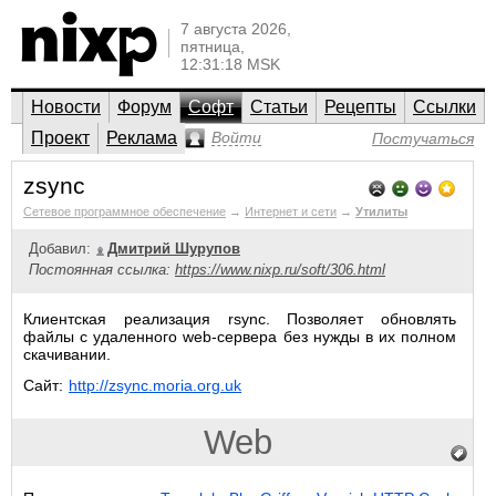
7 августа 2026,
пятница,
12:31:18 MSK
Новости
Форум
Софт
Статьи
Рецепты
Ссылки
Проект
Реклама
Войти
Постучаться
zsync
Сетевое программное обеспечение
→
Интернет и сети
→
Утилиты
Добавил:
Дмитрий Шурупов
Постоянная ссылка:
https://www.nixp.ru/soft/306.html
Клиентская реализация rsync. Позволяет обновлять
файлы с удаленного web-сервера без нужды в их полном
скачивании.
Сайт:
http://zsync.moria.org.uk
Web