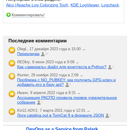
Alco (Apache Log Colorizing Tool)
,
KDE LogViewer
,
Logcheck
.
Комментировать!
Последние комментарии
OlegL
,
17 декабря 2023 года в 15:00 →
Перекличка
21
REDkiy
,
8 июня 2023 года в 9:09 →
Как «замокать» файл для юниттеста в Python?
2
fhunter
,
29 ноября 2022 года в 2:09 →
Проблема с NO_PUBKEY: как получить GPG-ключ и
добавить его в базу apt?
6
Иванн
,
9 апреля 2022 года в 8:31 →
Ассоциация РАСПО провела первое учредительное
собрание
1
Kiri11.ADV1
,
7 марта 2021 года в 12:01 →
Логи catalina.out в TomCat 9 в формате JSON
1
DevOps as a Service from Palark