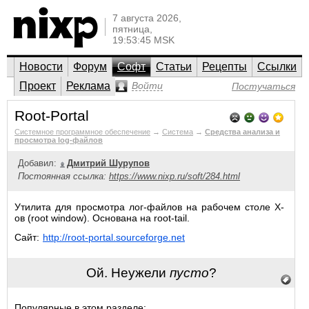
7 августа 2026,
пятница,
19:53:45 MSK
Новости
Форум
Софт
Статьи
Рецепты
Ссылки
Проект
Реклама
Войти
Постучаться
Root-Portal
Системное программное обеспечение
→
Система
→
Средства анализа и
просмотра log-файлов
Добавил:
Дмитрий Шурупов
Постоянная ссылка:
https://www.nixp.ru/soft/284.html
Утилита для просмотра лог-файлов на рабочем столе Х-
ов (root window). Основана на root-tail.
Сайт:
http://root-portal.sourceforge.net
Ой. Неужели
пусто
?
Популярные в этом разделе: