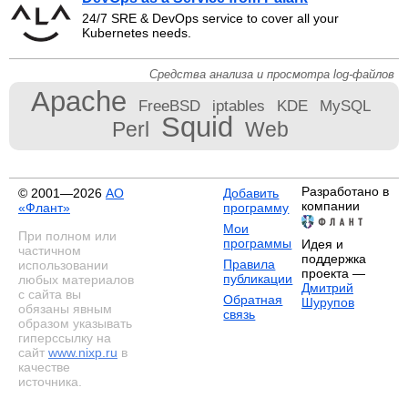
24/7 SRE & DevOps service to cover all your
Kubernetes needs.
Средства анализа и просмотра log-файлов
Apache
FreeBSD
iptables
KDE
MySQL
Squid
Perl
Web
Разработано в
© 2001—2026
АО
Добавить
компании
«Флант»
программу
Мои
При полном или
программы
Идея и
частичном
поддержка
Правила
использовании
проекта —
публикации
любых материалов
Дмитрий
с сайта вы
Обратная
Шурупов
обязаны явным
связь
образом указывать
гиперссылку на
сайт
www.nixp.ru
в
качестве
источника.