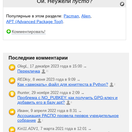
Ой. Неужели
пусто
?
Популярные в этом разделе:
Pacman
,
Alien
,
APT (Advanced Package Tool)
.
Комментировать!
Последние комментарии
OlegL
,
17 декабря 2023 года в 15:00 →
Перекличка
21
REDkiy
,
8 июня 2023 года в 9:09 →
Как «замокать» файл для юниттеста в Python?
2
fhunter
,
29 ноября 2022 года в 2:09 →
Проблема с NO_PUBKEY: как получить GPG-ключ и
добавить его в базу apt?
6
Иванн
,
9 апреля 2022 года в 8:31 →
Ассоциация РАСПО провела первое учредительное
собрание
1
Kiri11.ADV1
,
7 марта 2021 года в 12:01 →