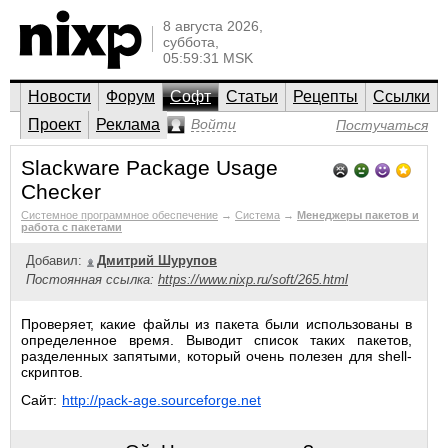
8 августа 2026,
суббота,
05:59:31 MSK
Новости
Форум
Софт
Статьи
Рецепты
Ссылки
Проект
Реклама
Войти
Постучаться
Slackware Package Usage
Checker
Системное программное обеспечение
→
Система
→
Менеджеры пакетов и
работа с пакетами
Добавил:
Дмитрий Шурупов
Постоянная ссылка:
https://www.nixp.ru/soft/265.html
Проверяет, какие файлы из пакета были использованы в
определенное время. Выводит список таких пакетов,
разделенных запятыми, который очень полезен для shell-
скриптов.
Сайт:
http://pack-age.sourceforge.net