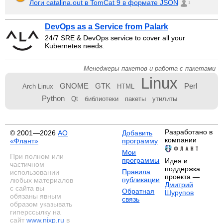
Логи catalina.out в TomCat 9 в формате JSON
1
DevOps as a Service from Palark
24/7 SRE & DevOps service to cover all your
Kubernetes needs.
Менеджеры пакетов и работа с пакетами
Linux
GNOME
GTK
Perl
Arch Linux
HTML
Python
Qt
библиотеки
пакеты
утилиты
Разработано в
© 2001—2026
АО
Добавить
компании
«Флант»
программу
Мои
При полном или
программы
Идея и
частичном
поддержка
Правила
использовании
проекта —
публикации
любых материалов
Дмитрий
с сайта вы
Обратная
Шурупов
обязаны явным
связь
образом указывать
гиперссылку на
сайт
www.nixp.ru
в