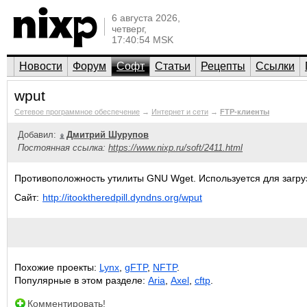
6 августа 2026,
четверг,
17:40:54 MSK
Новости
Форум
Софт
Статьи
Рецепты
Ссылки
wput
Сетевое программное обеспечение
→
Интернет и сети
→
FTP-клиенты
Добавил:
Дмитрий Шурупов
Постоянная ссылка:
https://www.nixp.ru/soft/2411.html
Противоположность утилиты GNU Wget. Используется для загр
Сайт:
http://itooktheredpill.dyndns.org/wput
Похожие проекты:
Lynx
,
gFTP
,
NFTP
.
Популярные в этом разделе:
Aria
,
Axel
,
cftp
.
Комментировать!