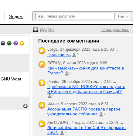
r
Яндекс
Войти
Постучаться
Последние комментарии
OlegL
,
17 декабря 2023 года в 15:00 →
Перекличка
21
REDkiy
,
8 июня 2023 года в 9:09 →
Как «замокать» файл для юниттеста в
Python?
2
 GNU Wget.
fhunter
,
29 ноября 2022 года в 2:09 →
Проблема с NO_PUBKEY: как получить
GPG-ключ и добавить его в базу apt?
6
Иванн
,
9 апреля 2022 года в 8:31 →
Ассоциация РАСПО провела первое
учредительное собрание
1
Kiri11.ADV1
,
7 марта 2021 года в 12:01 →
Логи catalina.out в TomCat 9 в формате
JSON
1