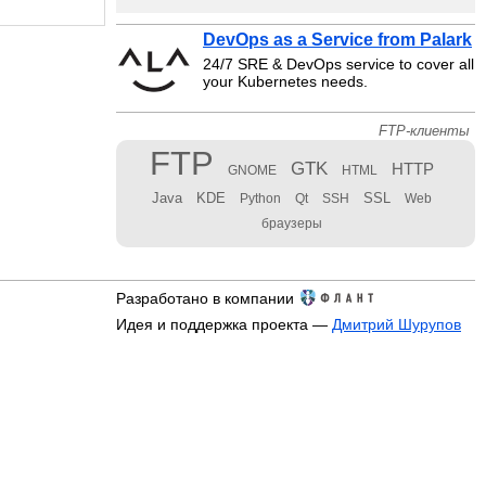
DevOps as a Service from Palark
24/7 SRE & DevOps service to cover all
your Kubernetes needs.
FTP-клиенты
FTP
GTK
HTTP
GNOME
HTML
Java
KDE
SSL
Python
Qt
SSH
Web
браузеры
Разработано в компании
Идея и поддержка проекта —
Дмитрий Шурупов