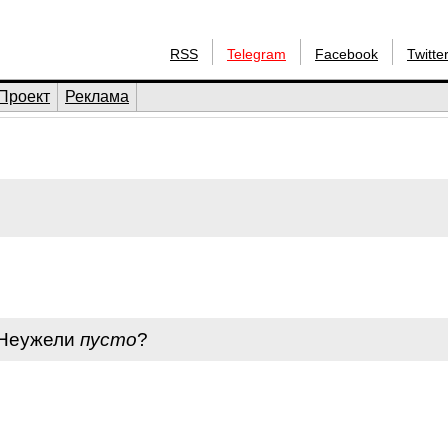
RSS
Telegram
Facebook
Twitte
Проект
Реклама
 Неужели
пусто
?