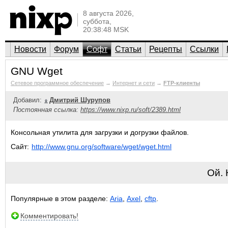
8 августа 2026,
суббота,
20:38:48 MSK
Новости
Форум
Софт
Статьи
Рецепты
Ссылки
GNU Wget
Сетевое программное обеспечение
→
Интернет и сети
→
FTP-клиенты
Добавил:
Дмитрий Шурупов
Постоянная ссылка:
https://www.nixp.ru/soft/2389.html
Консольная утилита для загрузки и догрузки файлов.
Сайт:
http://www.gnu.org/software/wget/wget.html
Ой.
Популярные в этом разделе:
Aria
,
Axel
,
cftp
.
Комментировать!