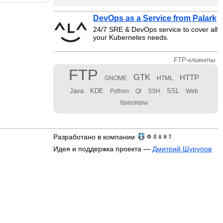
DevOps as a Service from Palark
24/7 SRE & DevOps service to cover all
your Kubernetes needs.
FTP-клиенты
FTP
GTK
HTTP
GNOME
HTML
Java
KDE
SSL
Python
Qt
SSH
Web
браузеры
Разработано в компании
Идея и поддержка проекта —
Дмитрий Шурупов