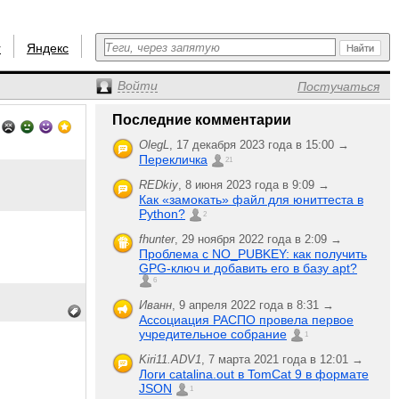
r
Яндекс
Войти
Постучаться
Последние комментарии
OlegL
,
17 декабря 2023 года в 15:00 →
Перекличка
21
REDkiy
,
8 июня 2023 года в 9:09 →
Как «замокать» файл для юниттеста в
Python?
2
fhunter
,
29 ноября 2022 года в 2:09 →
Проблема с NO_PUBKEY: как получить
GPG-ключ и добавить его в базу apt?
6
Иванн
,
9 апреля 2022 года в 8:31 →
Ассоциация РАСПО провела первое
учредительное собрание
1
Kiri11.ADV1
,
7 марта 2021 года в 12:01 →
Логи catalina.out в TomCat 9 в формате
JSON
1