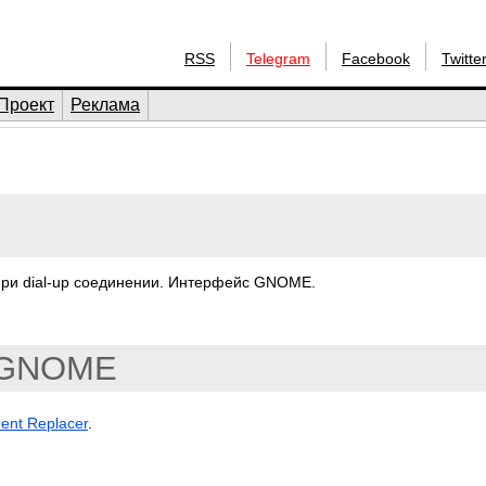
RSS
Telegram
Facebook
Twitte
Проект
Реклама
при dial-up соединении. Интерфейс GNOME.
GNOME
ment Replacer
.