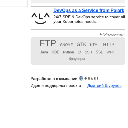
DevOps as a Service from Palark
24/7 SRE & DevOps service to cover all
your Kubernetes needs.
FTP-клиенты
FTP
GTK
HTTP
GNOME
HTML
Java
KDE
SSL
Python
Qt
SSH
Web
браузеры
Разработано в компании
Идея и поддержка проекта —
Дмитрий Шурупов