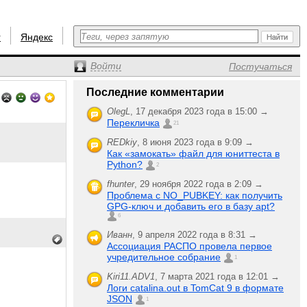
r
Яндекс
Войти
Постучаться
Последние комментарии
OlegL
,
17 декабря 2023 года в 15:00 →
Перекличка
21
REDkiy
,
8 июня 2023 года в 9:09 →
Как «замокать» файл для юниттеста в
Python?
2
fhunter
,
29 ноября 2022 года в 2:09 →
Проблема с NO_PUBKEY: как получить
GPG-ключ и добавить его в базу apt?
6
Иванн
,
9 апреля 2022 года в 8:31 →
Ассоциация РАСПО провела первое
учредительное собрание
1
Kiri11.ADV1
,
7 марта 2021 года в 12:01 →
Логи catalina.out в TomCat 9 в формате
JSON
1