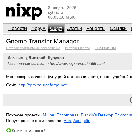
8 августа 2026,
суббота,
08:03:58 MSK
Новости
Форум
Софт
Статьи
Рецепты
Ссылки
Gnome Transfer Manager
Сетевое программное обеспечение
→
Интернет и сети
→
FTP-клиенты
Добавил:
Дмитрий Шурупов
Постоянная ссылка:
https://www.nixp.ru/soft/2388.html
Менеджер закачек с фунуцией автоскачивания, очень удобной 
Сайт:
http://gtm.sourceforge.net
Похожие проекты:
Muine
,
Encompass
,
Fishkin’s Desktop Environ
Популярные в этом разделе:
Aria
,
Axel
,
cftp
.
Комментировать!