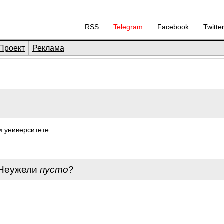
RSS
Telegram
Facebook
Twitte
Проект
Реклама
м университете.
 Неужели
пусто
?