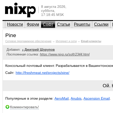
8 августа 2026,
суббота,
17:18:45 MSK
Новости
Форум
Софт
Статьи
Рецепты
Ссылки
Pine
Сетевое программное обеспечение
→
Интернет и сети
→
Email-клиенты
Добавил:
Дмитрий Шурупов
Постоянная ссылка:
https://www.nixp.ru/soft/2344.html
Консольный почтовый клиент. Разрабатывается в Вашингтонско
Сайт:
http://freshmeat.net/projects/pine/
Ой.
Популярные в этом разделе:
AeroMail
,
Anubis
,
Ascension Email
.
Комментировать!