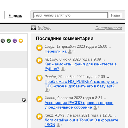
r
Яндекс
Войти
Постучаться
Последние комментарии
OlegL
,
17 декабря 2023 года в 15:00 →
Перекличка
21
REDkiy
,
8 июня 2023 года в 9:09 →
Как «замокать» файл для юниттеста в
Python?
2
fhunter
,
29 ноября 2022 года в 2:09 →
Проблема с NO_PUBKEY: как получить
GPG-ключ и добавить его в базу apt?
6
Иванн
,
9 апреля 2022 года в 8:31 →
Ассоциация РАСПО провела первое
учредительное собрание
1
Kiri11.ADV1
,
7 марта 2021 года в 12:01 →
Логи catalina.out в TomCat 9 в формате
JSON
1