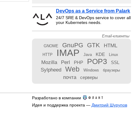
DevOps as a Service from Palark
24/7 SRE & DevOps service to cover all
your Kubernetes needs.
Email-клиенты
GnuPG
GTK
HTML
GNOME
IMAP
KDE
HTTP
Java
Linux
POP3
Mozilla
Perl
PHP
SSL
Web
Sylpheed
Windows
браузеры
почта
серверы
Разработано в компании
Идея и поддержка проекта —
Дмитрий Шурупов