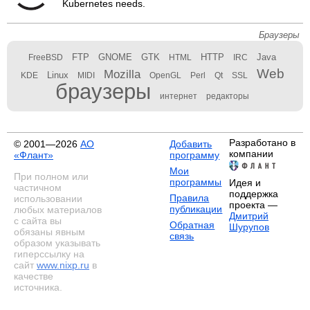
Kubernetes needs.
Браузеры
FTP
GNOME
GTK
HTTP
Java
FreeBSD
HTML
IRC
Web
Mozilla
Linux
KDE
MIDI
OpenGL
Perl
Qt
SSL
браузеры
интернет
редакторы
Разработано в
© 2001—2026
АО
Добавить
компании
«Флант»
программу
Мои
При полном или
программы
Идея и
частичном
поддержка
Правила
использовании
проекта —
публикации
любых материалов
Дмитрий
с сайта вы
Обратная
Шурупов
обязаны явным
связь
образом указывать
гиперссылку на
сайт
www.nixp.ru
в
качестве
источника.