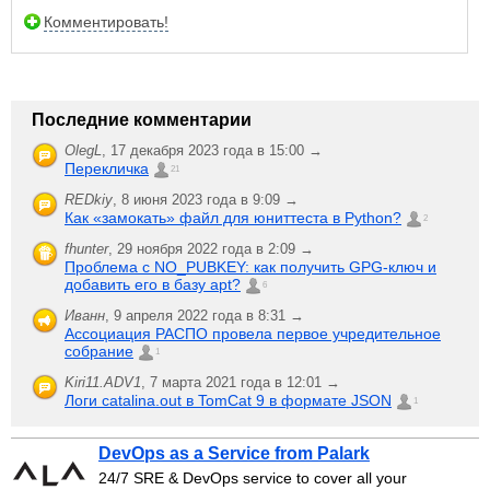
Комментировать!
Последние комментарии
OlegL
,
17 декабря 2023 года в 15:00 →
Перекличка
21
REDkiy
,
8 июня 2023 года в 9:09 →
Как «замокать» файл для юниттеста в Python?
2
fhunter
,
29 ноября 2022 года в 2:09 →
Проблема с NO_PUBKEY: как получить GPG-ключ и
добавить его в базу apt?
6
Иванн
,
9 апреля 2022 года в 8:31 →
Ассоциация РАСПО провела первое учредительное
собрание
1
Kiri11.ADV1
,
7 марта 2021 года в 12:01 →
Логи catalina.out в TomCat 9 в формате JSON
1
DevOps as a Service from Palark
24/7 SRE & DevOps service to cover all your