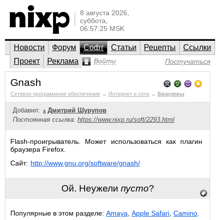
8 августа 2026,
суббота,
06:57:25 MSK
Новости
Форум
Софт
Статьи
Рецепты
Ссылки
Проект
Реклама
Войти
Постучаться
Gnash
Сетевое программное обеспечение
→
Интернет и сети
→
Браузеры
Добавил:
Дмитрий Шурупов
Постоянная ссылка:
https://www.nixp.ru/soft/2293.html
Flash-проигрыватель. Может использоваться как плагин
браузера Firefox.
Сайт:
http://www.gnu.org/software/gnash/
Ой. Неужели
пусто
?
Популярные в этом разделе:
Amaya
,
Apple Safari
,
Camino
.