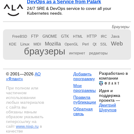
DevOps as a Service from Palark
24/7 SRE & DevOps service to cover all your
Kubernetes needs.
Браузеры
FTP
GNOME
GTK
HTTP
Java
FreeBSD
HTML
IRC
Web
Mozilla
Linux
KDE
MIDI
OpenGL
Perl
Qt
SSL
браузеры
интернет
редакторы
Разработано в
© 2001—2026
АО
Добавить
компании
«Флант»
программу
Мои
При полном или
программы
Идея и
частичном
поддержка
Правила
использовании
проекта —
публикации
любых материалов
Дмитрий
с сайта вы
Обратная
Шурупов
обязаны явным
связь
образом указывать
гиперссылку на
сайт
www.nixp.ru
в
качестве