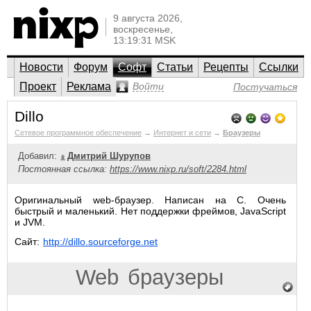
9 августа 2026,
воскресенье,
13:19:31 MSK
Новости
Форум
Софт
Статьи
Рецепты
Ссылки
Проект
Реклама
Войти
Постучаться
Dillo
Сетевое программное обеспечение
→
Интернет и сети
→
Браузеры
Добавил:
Дмитрий Шурупов
Постоянная ссылка:
https://www.nixp.ru/soft/2284.html
Оригинальный web-браузер. Написан на С. Очень
быстрый и маленький. Нет поддержки фреймов, JavaScript
и JVM.
Сайт:
http://dillo.sourceforge.net
Web
браузеры