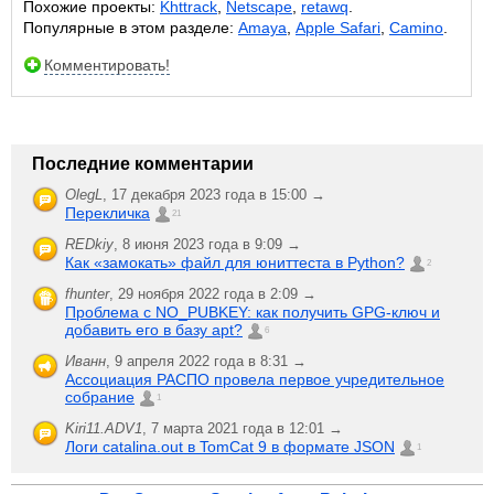
Похожие проекты:
Khttrack
,
Netscape
,
retawq
.
Популярные в этом разделе:
Amaya
,
Apple Safari
,
Camino
.
Комментировать!
Последние комментарии
OlegL
,
17 декабря 2023 года в 15:00 →
Перекличка
21
REDkiy
,
8 июня 2023 года в 9:09 →
Как «замокать» файл для юниттеста в Python?
2
fhunter
,
29 ноября 2022 года в 2:09 →
Проблема с NO_PUBKEY: как получить GPG-ключ и
добавить его в базу apt?
6
Иванн
,
9 апреля 2022 года в 8:31 →
Ассоциация РАСПО провела первое учредительное
собрание
1
Kiri11.ADV1
,
7 марта 2021 года в 12:01 →
Логи catalina.out в TomCat 9 в формате JSON
1