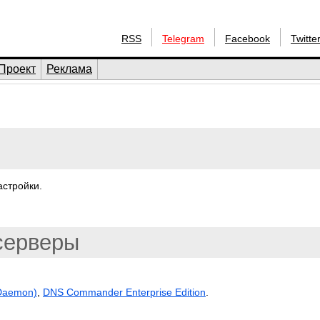
RSS
Telegram
Facebook
Twitte
Проект
Реклама
астройки.
серверы
Daemon)
,
DNS Commander Enterprise Edition
.