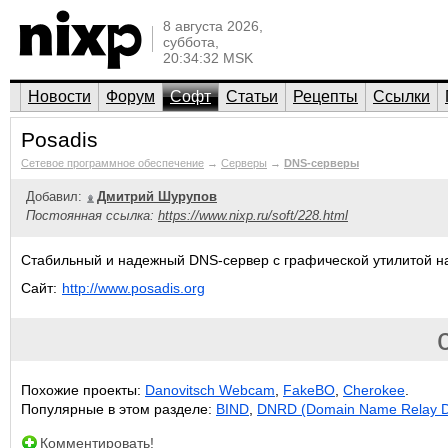
8 августа 2026,
суббота,
20:34:32 MSK
Новости
Форум
Софт
Статьи
Рецепты
Ссылки
Posadis
Сетевое программное обеспечение
→
Серверы
→
DNS-серверы
Добавил:
Дмитрий Шурупов
Постоянная ссылка:
https://www.nixp.ru/soft/228.html
Стабильный и надежный DNS-сервер с графической утилитой н
Сайт:
http://www.posadis.org
Похожие проекты:
Danovitsch Webcam
,
FakeBO
,
Cherokee
.
Популярные в этом разделе:
BIND
,
DNRD (Domain Name Relay 
Комментировать!