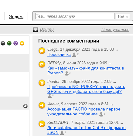
r
Яндекс
Войти
Постучаться
Последние комментарии
OlegL
,
17 декабря 2023 года в 15:00 →
Перекличка
21
REDkiy
,
8 июня 2023 года в 9:09 →
Как «замокать» файл для юниттеста в
Python?
2
fhunter
,
29 ноября 2022 года в 2:09 →
Проблема с NO_PUBKEY: как получить
GPG-ключ и добавить его в базу apt?
6
Иванн
,
9 апреля 2022 года в 8:31 →
Ассоциация РАСПО провела первое
учредительное собрание
1
Kiri11.ADV1
,
7 марта 2021 года в 12:01 →
Логи catalina.out в TomCat 9 в формате
JSON
1