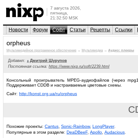
7 августа 2026,
пятница,
21:32:50 MSK
Новости
Форум
Софт
Статьи
Рецепты
Ссылки
orpheus
Мультимедийное программное обеспечение
→
Мультимедиа
→
Аудио: плееры
Добавил:
Дмитрий Шурупов
Постоянная ссылка:
https://www.nixp.ru/soft/2239.html
Консольный проигрыватель MPEG-аудиофайлов (через mpg12
Поддерживает CDDB и настраиваемые цветовые схемы.
Сайт:
http://konst.org.ua/ru/orpheus
C
Похожие проекты:
Cantus
,
Sonic-Rainbow
,
LongPlayer
.
Популярные в этом разделе:
DeaDBeeF
,
Apollo
,
Audacious
.