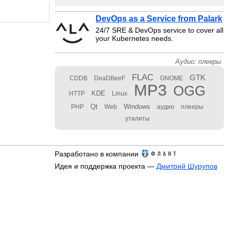
DevOps as a Service from Palark
24/7 SRE & DevOps service to cover all
your Kubernetes needs.
Аудио: плееры
FLAC
GTK
CDDB
DeaDBeeF
GNOME
MP3
OGG
KDE
HTTP
Linux
Qt
Windows
PHP
Web
аудио
плееры
утилиты
Разработано в компании
Идея и поддержка проекта —
Дмитрий Шурупов