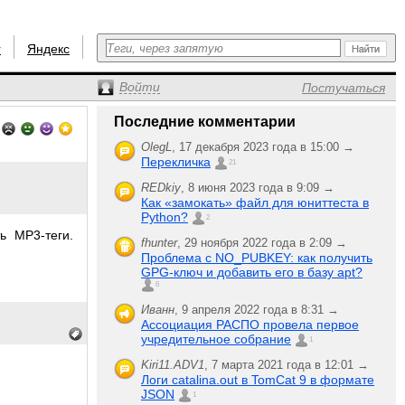
r
Яндекс
Войти
Постучаться
Последние комментарии
OlegL
,
17 декабря 2023 года в 15:00 →
Перекличка
21
REDkiy
,
8 июня 2023 года в 9:09 →
Как «замокать» файл для юниттеста в
Python?
2
ь MP3-теги.
fhunter
,
29 ноября 2022 года в 2:09 →
Проблема с NO_PUBKEY: как получить
GPG-ключ и добавить его в базу apt?
6
Иванн
,
9 апреля 2022 года в 8:31 →
Ассоциация РАСПО провела первое
учредительное собрание
1
Kiri11.ADV1
,
7 марта 2021 года в 12:01 →
Логи catalina.out в TomCat 9 в формате
JSON
1