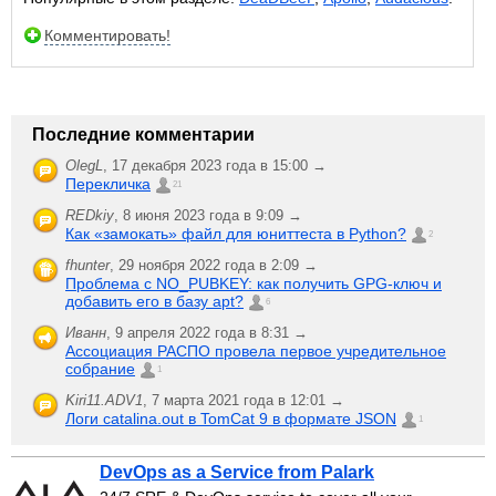
Комментировать!
Последние комментарии
OlegL
,
17 декабря 2023 года в 15:00 →
Перекличка
21
REDkiy
,
8 июня 2023 года в 9:09 →
Как «замокать» файл для юниттеста в Python?
2
fhunter
,
29 ноября 2022 года в 2:09 →
Проблема с NO_PUBKEY: как получить GPG-ключ и
добавить его в базу apt?
6
Иванн
,
9 апреля 2022 года в 8:31 →
Ассоциация РАСПО провела первое учредительное
собрание
1
Kiri11.ADV1
,
7 марта 2021 года в 12:01 →
Логи catalina.out в TomCat 9 в формате JSON
1
DevOps as a Service from Palark