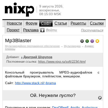
9 августа 2026,
воскресенье,
08:15:03 MSK
Новости
Форум
Софт
Статьи
Рецепты
Ссылки
Проект
Реклама
Войти
Постучаться
Mp3Blaster
Мультимедийное программное обеспечение
→
Мультимедиа
→
Аудио:
плееры
Добавил:
Дмитрий Шурупов
Постоянная ссылка:
https://www.nixp.ru/soft/2234.html
Консольный проигрыватель MPEG-аудиофайлов с
файловым браузером, плейлистом, микшером.
Сайт:
http://www.stack.nl/~brama
Ой. Неужели
пусто
?
Популярные в этом разделе:
DeaDBeeF
,
Apollo
,
Audacious
.