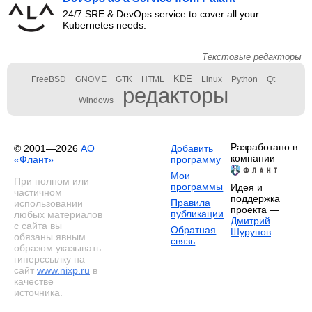
24/7 SRE & DevOps service to cover all your
Kubernetes needs.
Текстовые редакторы
KDE
FreeBSD
GNOME
GTK
HTML
Linux
Python
Qt
редакторы
Windows
Разработано в
© 2001—2026
АО
Добавить
компании
«Флант»
программу
Мои
При полном или
программы
Идея и
частичном
поддержка
Правила
использовании
проекта —
публикации
любых материалов
Дмитрий
с сайта вы
Обратная
Шурупов
обязаны явным
связь
образом указывать
гиперссылку на
сайт
www.nixp.ru
в
качестве
источника.