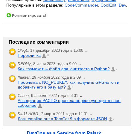
Популярные в этом разделе:
CodeCommander
,
CoolEdit
,
Dav
.
Комментировать!
Последние комментарии
OlegL
,
17 декабря 2023 года в 15:00 →
Перекличка
21
REDkiy
,
8 июня 2023 года в 9:09 →
Как «замокать» файл для юниттеста в Python?
2
fhunter
,
29 ноября 2022 года в 2:09 →
Проблема с NO_PUBKEY: как получить GPG-ключ и
добавить его в базу apt?
6
Иванн
,
9 апреля 2022 года в 8:31 →
Ассоциация РАСПО провела первое учредительное
собрание
1
Kiri11.ADV1
,
7 марта 2021 года в 12:01 →
Логи catalina.out в TomCat 9 в формате JSON
1
DevOps as a Service from Palark