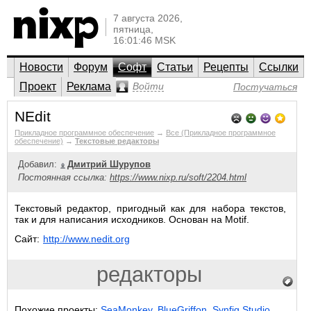
7 августа 2026,
пятница,
16:01:46 MSK
Новости
Форум
Софт
Статьи
Рецепты
Ссылки
Проект
Реклама
Войти
Постучаться
NEdit
Прикладное программное обеспечение
→
Все (Прикладное программное
обеспечение)
→
Текстовые редакторы
Добавил:
Дмитрий Шурупов
Постоянная ссылка:
https://www.nixp.ru/soft/2204.html
Текстовый редактор, пригодный как для набора текстов,
так и для написания исходников. Основан на Motif.
Сайт:
http://www.nedit.org
редакторы
Похожие проекты:
SeaMonkey
,
BlueGriffon
,
Synfig Studio
.