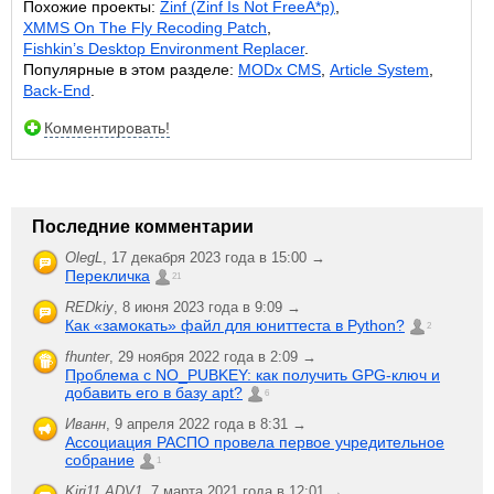
Похожие проекты:
Zinf (Zinf Is Not FreeA*p)
,
XMMS On The Fly Recoding Patch
,
Fishkin’s Desktop Environment Replacer
.
Популярные в этом разделе:
MODx CMS
,
Article System
,
Back-End
.
Комментировать!
Последние комментарии
OlegL
,
17 декабря 2023 года в 15:00 →
Перекличка
21
REDkiy
,
8 июня 2023 года в 9:09 →
Как «замокать» файл для юниттеста в Python?
2
fhunter
,
29 ноября 2022 года в 2:09 →
Проблема с NO_PUBKEY: как получить GPG-ключ и
добавить его в базу apt?
6
Иванн
,
9 апреля 2022 года в 8:31 →
Ассоциация РАСПО провела первое учредительное
собрание
1
Kiri11.ADV1
,
7 марта 2021 года в 12:01 →