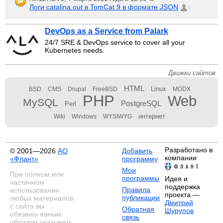
Логи catalina.out в TomCat 9 в формате JSON
1
DevOps as a Service from Palark
24/7 SRE & DevOps service to cover all your
Kubernetes needs.
Движки сайтов
HTML
Linux
BSD
CMS
Drupal
FreeBSD
MODX
PHP
Web
MySQL
PostgreSQL
Perl
интернет
Wiki
Windows
WYSIWYG
Разработано в
© 2001—2026
АО
Добавить
компании
«Флант»
программу
Мои
При полном или
программы
Идея и
частичном
поддержка
Правила
использовании
проекта —
публикации
любых материалов
Дмитрий
с сайта вы
Обратная
Шурупов
обязаны явным
связь
образом указывать