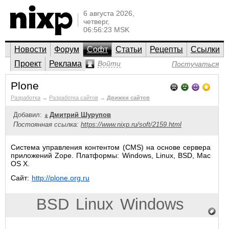
6 августа 2026,
четверг,
06:56:23 MSK
Новости
Форум
Софт
Статьи
Рецепты
Ссылки
Проект
Реклама
Войти
Постучаться
Plone
Разработка
→
Разработка сайтов
→
Движки сайтов
Добавил:
Дмитрий Шурупов
Постоянная ссылка:
https://www.nixp.ru/soft/2159.html
Система управления контентом (CMS) на основе сервера
приложений Zope. Платформы: Windows, Linux, BSD, Mac
OS X.
Сайт:
http://plone.org.ru
BSD
Linux
Windows