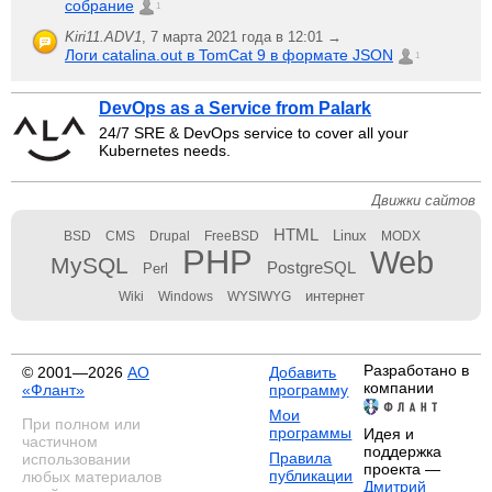
собрание
1
Kiri11.ADV1
,
7 марта 2021 года в 12:01 →
Логи catalina.out в TomCat 9 в формате JSON
1
DevOps as a Service from Palark
24/7 SRE & DevOps service to cover all your
Kubernetes needs.
Движки сайтов
HTML
Linux
BSD
CMS
Drupal
FreeBSD
MODX
PHP
Web
MySQL
PostgreSQL
Perl
интернет
Wiki
Windows
WYSIWYG
Разработано в
© 2001—2026
АО
Добавить
компании
«Флант»
программу
Мои
При полном или
программы
Идея и
частичном
поддержка
Правила
использовании
проекта —
публикации
любых материалов
Дмитрий