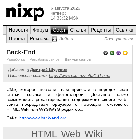
6 августа 2026,
четверг,
14:33:32 MSK
Новости
Форум
Софт
Статьи
Рецепты
Ссылки
Проект
Реклама
Войти
Постучаться
Back-End
Разработка
→
Разработка сайтов
→
Движки сайтов
Добавил:
Дмитрий Шурупов
Постоянная ссылка:
https://www.nixp.ru/soft/2131.html
CMS, которая позволит вам привести в порядок свои
статьи, ссылки и фотогалереи. Доступна также
возможность редактирования содержимого своего web-
сайта посредством браузера с помощью текстового,
HTML, Wiki или WYSIWYG редактора.
Сайт:
http://www.back-end.org
HTML
Web
Wiki