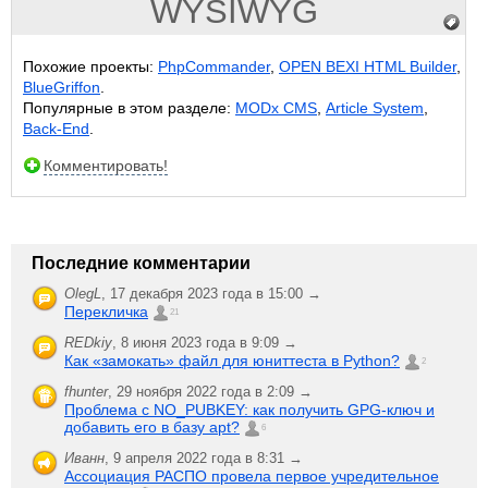
WYSIWYG
Похожие проекты:
PhpCommander
,
OPEN BEXI HTML Builder
,
BlueGriffon
.
Популярные в этом разделе:
MODx CMS
,
Article System
,
Back-End
.
Комментировать!
Последние комментарии
OlegL
,
17 декабря 2023 года в 15:00 →
Перекличка
21
REDkiy
,
8 июня 2023 года в 9:09 →
Как «замокать» файл для юниттеста в Python?
2
fhunter
,
29 ноября 2022 года в 2:09 →
Проблема с NO_PUBKEY: как получить GPG-ключ и
добавить его в базу apt?
6
Иванн
,
9 апреля 2022 года в 8:31 →
Ассоциация РАСПО провела первое учредительное