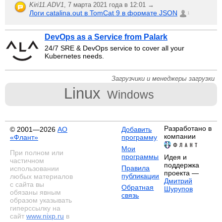
Kiri11.ADV1
,
7 марта 2021 года в 12:01 →
Логи catalina.out в TomCat 9 в формате JSON
1
DevOps as a Service from Palark
24/7 SRE & DevOps service to cover all your
Kubernetes needs.
Загрузчики и менеджеры загрузки
Linux
Windows
Разработано в
© 2001—2026
АО
Добавить
компании
«Флант»
программу
Мои
При полном или
программы
Идея и
частичном
поддержка
Правила
использовании
проекта —
публикации
любых материалов
Дмитрий
с сайта вы
Обратная
Шурупов
обязаны явным
связь
образом указывать
гиперссылку на
сайт
www.nixp.ru
в