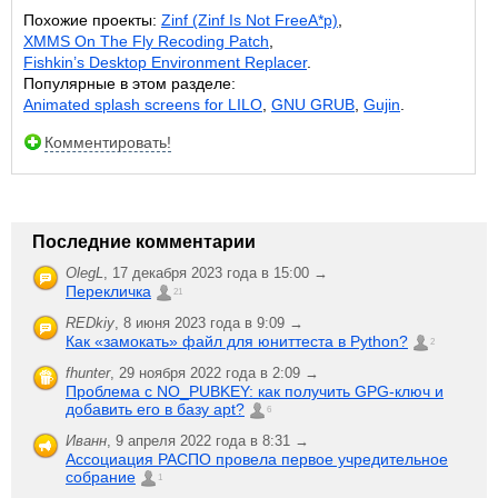
Похожие проекты:
Zinf (Zinf Is Not FreeA*p)
,
XMMS On The Fly Recoding Patch
,
Fishkin’s Desktop Environment Replacer
.
Популярные в этом разделе:
Animated splash screens for LILO
,
GNU GRUB
,
Gujin
.
Комментировать!
Последние комментарии
OlegL
,
17 декабря 2023 года в 15:00 →
Перекличка
21
REDkiy
,
8 июня 2023 года в 9:09 →
Как «замокать» файл для юниттеста в Python?
2
fhunter
,
29 ноября 2022 года в 2:09 →
Проблема с NO_PUBKEY: как получить GPG-ключ и
добавить его в базу apt?
6
Иванн
,
9 апреля 2022 года в 8:31 →
Ассоциация РАСПО провела первое учредительное
собрание
1