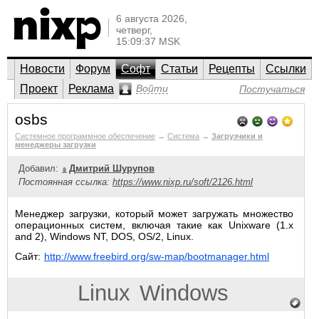
6 августа 2026,
четверг,
15:09:37 MSK
Новости
Форум
Софт
Статьи
Рецепты
Ссылки
Проект
Реклама
Войти
Постучаться
osbs
Системное программное обеспечение
→
Система
→
Загрузчики и
менеджеры загрузки
Добавил:
Дмитрий Шурупов
Постоянная ссылка:
https://www.nixp.ru/soft/2126.html
Менеджер загрузки, который может загружать множество
операционных систем, включая такие как Unixware (1.x
and 2), Windows NT, DOS, OS/2, Linux.
Сайт:
http://www.freebird.org/sw-map/bootmanager.html
Linux
Windows