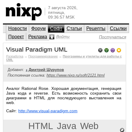
7 августа 2026,
пятница,
09:36:57 MSK
Новости
Форум
Софт
Статьи
Рецепты
Ссылки
Проект
Реклама
Войти
Постучаться
Visual Paradigm UML
Разработка
→
Программирование
→
Программы и утилиты для работы с
UML
Добавил:
Дмитрий Шурупов
Постоянная ссылка:
https://www.nixp.ru/soft/2121.html
Аналог Rational Rose. Хорошая документация, генерация
Java кода и reverse. Есть возможность сохранить свои
диаграмки в HTML для последующего выставления на
web.
Сайт:
http://www.visual-paradigm.com
HTML
Java
Web