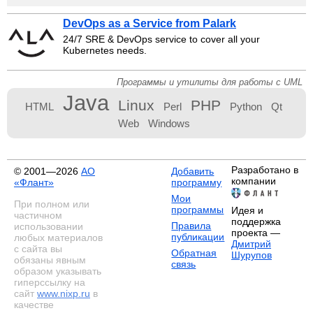
DevOps as a Service from Palark
24/7 SRE & DevOps service to cover all your
Kubernetes needs.
Программы и утилиты для работы с UML
Java
Linux
PHP
HTML
Perl
Python
Qt
Web
Windows
Разработано в
© 2001—2026
АО
Добавить
компании
«Флант»
программу
Мои
При полном или
программы
Идея и
частичном
поддержка
Правила
использовании
проекта —
публикации
любых материалов
Дмитрий
с сайта вы
Обратная
Шурупов
обязаны явным
связь
образом указывать
гиперссылку на
сайт
www.nixp.ru
в
качестве