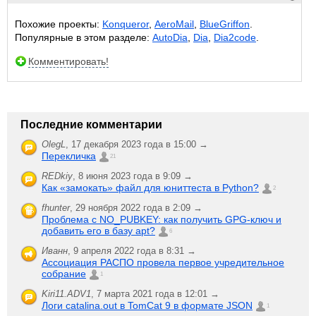
Похожие проекты:
Konqueror
,
AeroMail
,
BlueGriffon
.
Популярные в этом разделе:
AutoDia
,
Dia
,
Dia2code
.
Комментировать!
Последние комментарии
OlegL
,
17 декабря 2023 года в 15:00 →
Перекличка
21
REDkiy
,
8 июня 2023 года в 9:09 →
Как «замокать» файл для юниттеста в Python?
2
fhunter
,
29 ноября 2022 года в 2:09 →
Проблема с NO_PUBKEY: как получить GPG-ключ и
добавить его в базу apt?
6
Иванн
,
9 апреля 2022 года в 8:31 →
Ассоциация РАСПО провела первое учредительное
собрание
1
Kiri11.ADV1
,
7 марта 2021 года в 12:01 →
Логи catalina.out в TomCat 9 в формате JSON
1