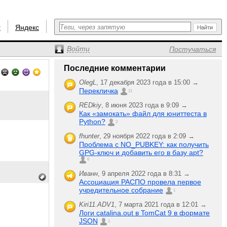
r
Яндекс
Войти
Постучаться
Последние комментарии
OlegL
,
17 декабря 2023 года в 15:00 →
Перекличка
21
REDkiy
,
8 июня 2023 года в 9:09 →
Как «замокать» файл для юниттеста в
Python?
2
fhunter
,
29 ноября 2022 года в 2:09 →
Проблема с NO_PUBKEY: как получить
GPG-ключ и добавить его в базу apt?
6
Иванн
,
9 апреля 2022 года в 8:31 →
Ассоциация РАСПО провела первое
учредительное собрание
1
Kiri11.ADV1
,
7 марта 2021 года в 12:01 →
Логи catalina.out в TomCat 9 в формате
JSON
1