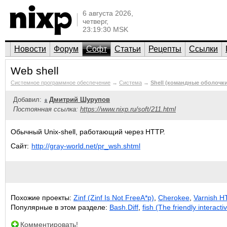
6 августа 2026,
четверг,
23:19:30 MSK
Новости
Форум
Софт
Статьи
Рецепты
Ссылки
Web shell
Системное программное обеспечение
→
Система
→
Shell (командные оболочки
Добавил:
Дмитрий Шурупов
Постоянная ссылка:
https://www.nixp.ru/soft/211.html
Обычный Unix-shell, работающий через HTTP.
Сайт:
http://gray-world.net/pr_wsh.shtml
Похожие проекты:
Zinf (Zinf Is Not FreeA*p)
,
Cherokee
,
Varnish 
Популярные в этом разделе:
Bash.Diff
,
fish (The friendly interactiv
Комментировать!