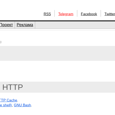
RSS
Telegram
Facebook
Twitte
Проект
Реклама
)
HTTP
HTTP Cache
.
e shell)
,
GNU Bash
.