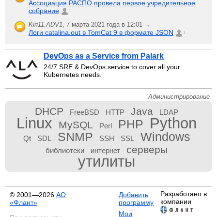
Ассоциация РАСПО провела первое учредительное
собрание
1
Kiri11.ADV1
,
7 марта 2021 года в 12:01 →
Логи catalina.out в TomCat 9 в формате JSON
1
DevOps as a Service from Palark
24/7 SRE & DevOps service to cover all your
Kubernetes needs.
Администрирование
DHCP
Java
FreeBSD
HTTP
LDAP
Linux
Python
PHP
MySQL
Perl
SNMP
Windows
Qt
SDL
SSH
SSL
серверы
библиотеки
интернет
утилиты
Разработано в
© 2001—2026
АО
Добавить
компании
«Флант»
программу
Мои