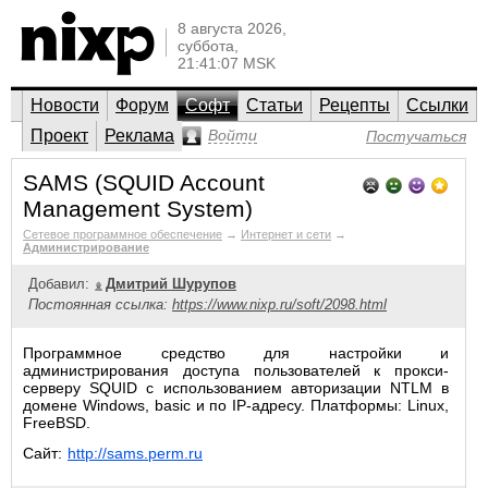
8 августа 2026,
суббота,
21:41:07 MSK
Новости
Форум
Софт
Статьи
Рецепты
Ссылки
Проект
Реклама
Войти
Постучаться
SAMS (SQUID Account
Management System)
Сетевое программное обеспечение
→
Интернет и сети
→
Администрирование
Добавил:
Дмитрий Шурупов
Постоянная ссылка:
https://www.nixp.ru/soft/2098.html
Программное средство для настройки и
администрирования доступа пользователей к прокси-
серверу SQUID с использованием авторизации NTLM в
домене Windows, basic и по IP-адресу. Платформы: Linux,
FreeBSD.
Сайт:
http://sams.perm.ru