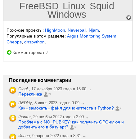
FreeBSD
Linux
Squid
Windows
Похожие проекты:
HighMoon
,
Neverball
,
Njam
.
Популярные в этом разделе:
Argus Monitoring System
,
Cheops
,
dnspython
.
Комментировать!
Последние комментарии
OlegL
,
17 декабря 2023 года в 15:00 →
Перекличка
21
REDkiy
,
8 июня 2023 года в 9:09 →
Как «замокать» файл для юниттеста в Python?
2
fhunter
,
29 ноября 2022 года в 2:09 →
Проблема с NO_PUBKEY: как получить GPG-ключ и
добавить его в базу apt?
6
Иванн
,
9 апреля 2022 года в 8:31 →