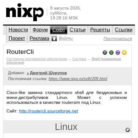
8 августа 2026,
суббота,
19:28:16 MSK
Новости
Форум
Софт
Статьи
Рецепты
Ссылки
Проект
Реклама
Войти
Постучаться
RouterCli
Системное программное обеспечение
→
Система
→
Shell (командные
оболочки)
Добавил:
Дмитрий Шурупов
Постоянная ссылка:
https://www.nixp.ru/soft/209.html
Cisco-like замена стандартного shell для бездисковых и
мини-дистрибутивов Linux. Может с успехом
использоваться в качестве routersim под Linux.
Сайт:
http://routercli.sourceforge.net
Linux