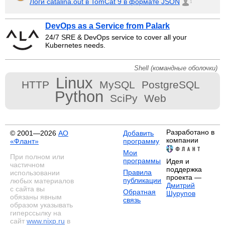
Логи catalina.out в TomCat 9 в формате JSON
1
DevOps as a Service from Palark
24/7 SRE & DevOps service to cover all your
Kubernetes needs.
Shell (командные оболочки)
Linux
HTTP
MySQL
PostgreSQL
Python
SciPy
Web
Разработано в
© 2001—2026
АО
Добавить
компании
«Флант»
программу
Мои
При полном или
программы
Идея и
частичном
поддержка
Правила
использовании
проекта —
публикации
любых материалов
Дмитрий
с сайта вы
Обратная
Шурупов
обязаны явным
связь
образом указывать
гиперссылку на
сайт
www.nixp.ru
в