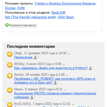
Похожие проекты:
Fishkin’s Desktop Environment Replacer
,
Docker
,
KVM
.
Популярные в этом разделе:
Bash.Diff
,
fish (The friendly interactive shell)
,
GNU Bash
.
Комментировать!
Последние комментарии
OlegL
,
17 декабря 2023 года в 15:00 →
Перекличка
21
REDkiy
,
8 июня 2023 года в 9:09 →
Как «замокать» файл для юниттеста в Python?
2
fhunter
,
29 ноября 2022 года в 2:09 →
Проблема с NO_PUBKEY: как получить GPG-ключ и
добавить его в базу apt?
6
Иванн
,
9 апреля 2022 года в 8:31 →
Ассоциация РАСПО провела первое учредительное
собрание
1
Kiri11.ADV1
,
7 марта 2021 года в 12:01 →