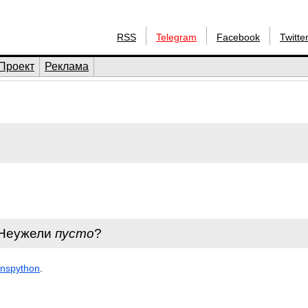
RSS
Telegram
Facebook
Twitte
Проект
Реклама
 Неужели
пусто
?
nspython
.