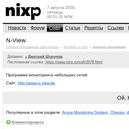
7 августа 2026,
пятница,
00:01:20 MSK
Новости
Форум
Софт
Статьи
Рецепты
Ссылки
N-View
Сетевое программное обеспечение
→
Интернет и сети
→
Администрирование
Добавил:
Дмитрий Шурупов
Постоянная ссылка:
https://www.nixp.ru/soft/2078.html
Программа мониторинга небольших сетей.
Сайт:
http://www.n-view.de
Ой.
Популярные в этом разделе:
Argus Monitoring System
,
Cheops
,
d
Комментировать!