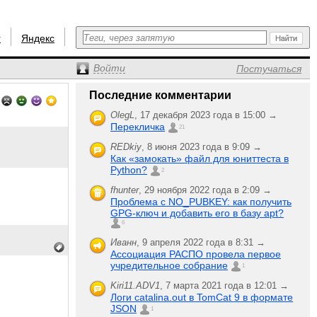
r
Яндекс
Войти
Постучаться
Последние комментарии
OlegL
,
17 декабря 2023 года в 15:00 →
Перекличка
21
REDkiy
,
8 июня 2023 года в 9:09 →
Как «замокать» файл для юниттеста в
Python?
2
fhunter
,
29 ноября 2022 года в 2:09 →
Проблема с NO_PUBKEY: как получить
GPG-ключ и добавить его в базу apt?
6
Иванн
,
9 апреля 2022 года в 8:31 →
Ассоциация РАСПО провела первое
учредительное собрание
1
Kiri11.ADV1
,
7 марта 2021 года в 12:01 →
Логи catalina.out в TomCat 9 в формате
JSON
1