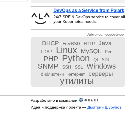
DevOps as a Service from Palark
24/7 SRE & DevOps service to cover all
your Kubernetes needs.
Администрирование
DHCP
Java
FreeBSD
HTTP
Linux
MySQL
LDAP
Perl
Python
PHP
Qt
SDL
SNMP
Windows
SSH
SSL
серверы
библиотеки
интернет
утилиты
Разработано в компании
Идея и поддержка проекта —
Дмитрий Шурупов