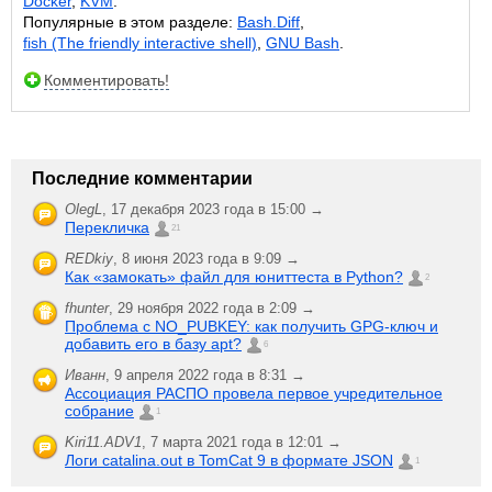
Docker
,
KVM
.
Популярные в этом разделе:
Bash.Diff
,
fish (The friendly interactive shell)
,
GNU Bash
.
Комментировать!
Последние комментарии
OlegL
,
17 декабря 2023 года в 15:00 →
Перекличка
21
REDkiy
,
8 июня 2023 года в 9:09 →
Как «замокать» файл для юниттеста в Python?
2
fhunter
,
29 ноября 2022 года в 2:09 →
Проблема с NO_PUBKEY: как получить GPG-ключ и
добавить его в базу apt?
6
Иванн
,
9 апреля 2022 года в 8:31 →
Ассоциация РАСПО провела первое учредительное
собрание
1
Kiri11.ADV1
,
7 марта 2021 года в 12:01 →
Логи catalina.out в TomCat 9 в формате JSON
1