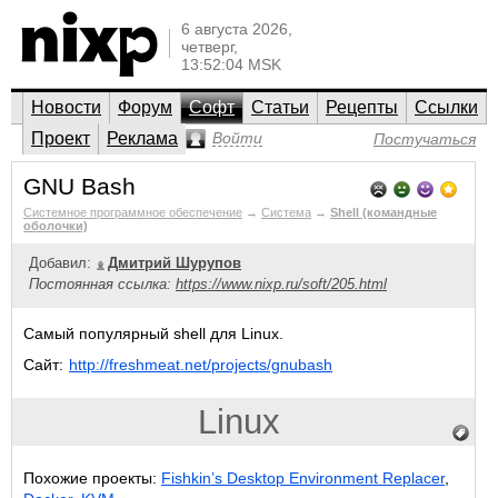
6 августа 2026,
четверг,
13:52:04 MSK
Новости
Форум
Софт
Статьи
Рецепты
Ссылки
Проект
Реклама
Войти
Постучаться
GNU Bash
Системное программное обеспечение
→
Система
→
Shell (командные
оболочки)
Добавил:
Дмитрий Шурупов
Постоянная ссылка:
https://www.nixp.ru/soft/205.html
Самый популярный shell для Linux.
Сайт:
http://freshmeat.net/projects/gnubash
Linux
Похожие проекты:
Fishkin’s Desktop Environment Replacer
,