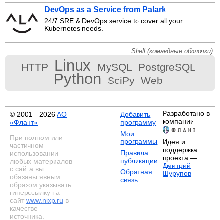
DevOps as a Service from Palark
24/7 SRE & DevOps service to cover all your
Kubernetes needs.
Shell (командные оболочки)
Linux
HTTP
MySQL
PostgreSQL
Python
SciPy
Web
Разработано в
© 2001—2026
АО
Добавить
компании
«Флант»
программу
Мои
При полном или
программы
Идея и
частичном
поддержка
Правила
использовании
проекта —
публикации
любых материалов
Дмитрий
с сайта вы
Обратная
Шурупов
обязаны явным
связь
образом указывать
гиперссылку на
сайт
www.nixp.ru
в
качестве
источника.