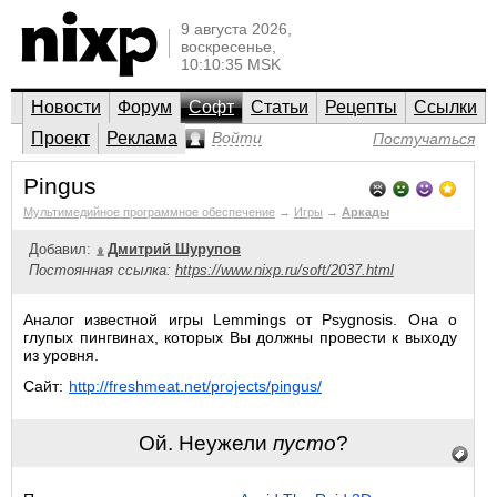
9 августа 2026,
воскресенье,
10:10:35 MSK
Новости
Форум
Софт
Статьи
Рецепты
Ссылки
Проект
Реклама
Войти
Постучаться
Pingus
Мультимедийное программное обеспечение
→
Игры
→
Аркады
Добавил:
Дмитрий Шурупов
Постоянная ссылка:
https://www.nixp.ru/soft/2037.html
Аналог известной игры Lemmings от Psygnosis. Она о
глупых пингвинах, которых Вы должны провести к выходу
из уровня.
Сайт:
http://freshmeat.net/projects/pingus/
Ой. Неужели
пусто
?