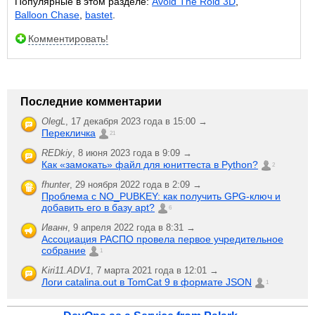
Популярные в этом разделе:
Avoid The Roid 3D
,
Balloon Chase
,
bastet
.
Комментировать!
Последние комментарии
OlegL
,
17 декабря 2023 года в 15:00 →
Перекличка
21
REDkiy
,
8 июня 2023 года в 9:09 →
Как «замокать» файл для юниттеста в Python?
2
fhunter
,
29 ноября 2022 года в 2:09 →
Проблема с NO_PUBKEY: как получить GPG-ключ и
добавить его в базу apt?
6
Иванн
,
9 апреля 2022 года в 8:31 →
Ассоциация РАСПО провела первое учредительное
собрание
1
Kiri11.ADV1
,
7 марта 2021 года в 12:01 →
Логи catalina.out в TomCat 9 в формате JSON
1