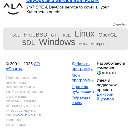
DevOps as a Service from Palark
24/7 SRE & DevOps service to cover all your
Kubernetes needs.
Аркады
Linux
FreeBSD
OpenGL
BSD
GTK
KDE
Windows
SDL
игры
интернет
Разработано в
© 2001—2026
АО
Добавить
компании
«Флант»
программу
Мои
При полном или
программы
Идея и
частичном
поддержка
Правила
использовании
проекта —
публикации
любых материалов
Дмитрий
с сайта вы
Обратная
Шурупов
обязаны явным
связь
образом указывать
гиперссылку на
сайт
www.nixp.ru
в
качестве
источника.