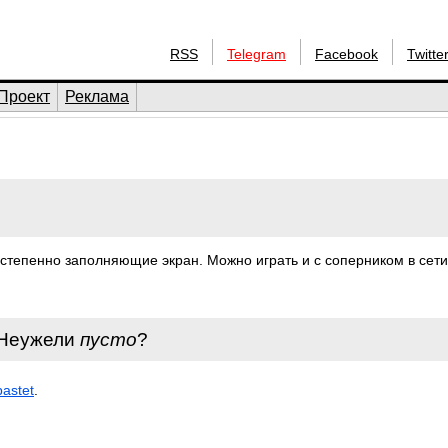
RSS
Telegram
Facebook
Twitte
Проект
Реклама
остепенно заполняющие экран. Можно играть и с соперником в сети
 Неужели
пусто
?
bastet
.