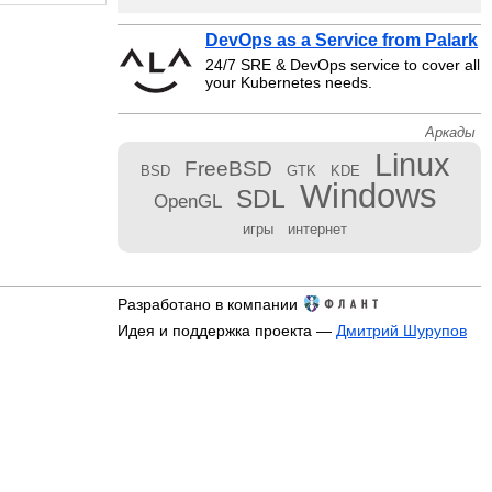
DevOps as a Service from Palark
24/7 SRE & DevOps service to cover all
your Kubernetes needs.
Аркады
Linux
FreeBSD
BSD
GTK
KDE
Windows
SDL
OpenGL
игры
интернет
Разработано в компании
Идея и поддержка проекта —
Дмитрий Шурупов