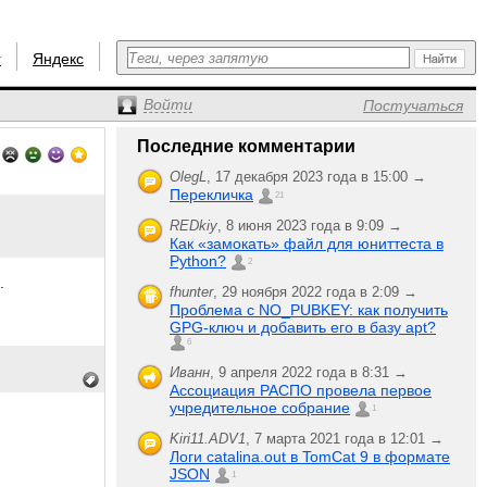
r
Яндекс
Войти
Постучаться
Последние комментарии
OlegL
,
17 декабря 2023 года в 15:00 →
Перекличка
21
REDkiy
,
8 июня 2023 года в 9:09 →
Как «замокать» файл для юниттеста в
Python?
2
.
fhunter
,
29 ноября 2022 года в 2:09 →
Проблема с NO_PUBKEY: как получить
GPG-ключ и добавить его в базу apt?
6
Иванн
,
9 апреля 2022 года в 8:31 →
Ассоциация РАСПО провела первое
учредительное собрание
1
Kiri11.ADV1
,
7 марта 2021 года в 12:01 →
Логи catalina.out в TomCat 9 в формате
JSON
1