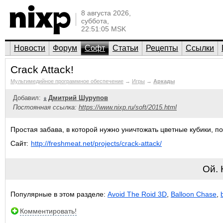
8 августа 2026,
суббота,
22:51:05 MSK
Новости
Форум
Софт
Статьи
Рецепты
Ссылки
Crack Attack!
Мультимедийное программное обеспечение
→
Игры
→
Аркады
Добавил:
Дмитрий Шурупов
Постоянная ссылка:
https://www.nixp.ru/soft/2015.html
Простая забава, в которой нужно уничтожать цветные кубики, п
Сайт:
http://freshmeat.net/projects/crack-attack/
Ой.
Популярные в этом разделе:
Avoid The Roid 3D
,
Balloon Chase
,
Комментировать!