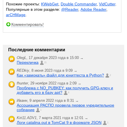
Похожие проекты:
KWebGet
,
Double Commander
,
VidCutter
.
Популярные в этом разделе:
@Reader
,
Adobe Reader
,
arCHMage
.
Комментировать!
Последние комментарии
OlegL
,
17 декабря 2023 года в 15:00 →
Перекличка
21
REDkiy
,
8 июня 2023 года в 9:09 →
Как «замокать» файл для юниттеста в Python?
2
fhunter
,
29 ноября 2022 года в 2:09 →
Проблема с NO_PUBKEY: как получить GPG-ключ и
добавить его в базу apt?
6
Иванн
,
9 апреля 2022 года в 8:31 →
Ассоциация РАСПО провела первое учредительное
собрание
1
Kiri11.ADV1
,
7 марта 2021 года в 12:01 →
Логи catalina.out в TomCat 9 в формате JSON
1