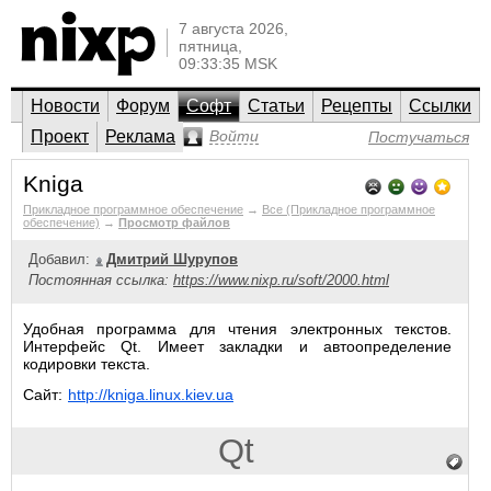
7 августа 2026,
пятница,
09:33:35 MSK
Новости
Форум
Софт
Статьи
Рецепты
Ссылки
Проект
Реклама
Войти
Постучаться
Kniga
Прикладное программное обеспечение
→
Все (Прикладное программное
обеспечение)
→
Просмотр файлов
Добавил:
Дмитрий Шурупов
Постоянная ссылка:
https://www.nixp.ru/soft/2000.html
Удобная программа для чтения электронных текстов.
Интерфейс Qt. Имеет закладки и автоопределение
кодировки текста.
Сайт:
http://kniga.linux.kiev.ua
Qt