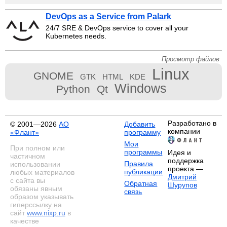
DevOps as a Service from Palark
24/7 SRE & DevOps service to cover all your
Kubernetes needs.
Просмотр файлов
Linux
GNOME
GTK
HTML
KDE
Windows
Python
Qt
Разработано в
© 2001—2026
АО
Добавить
компании
«Флант»
программу
Мои
При полном или
программы
Идея и
частичном
поддержка
Правила
использовании
проекта —
публикации
любых материалов
Дмитрий
с сайта вы
Обратная
Шурупов
обязаны явным
связь
образом указывать
гиперссылку на
сайт
www.nixp.ru
в
качестве