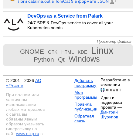
Логи catalina.out в TomCat 9 в формате JSON
1
DevOps as a Service from Palark
24/7 SRE & DevOps service to cover all your
Kubernetes needs.
Просмотр файлов
Linux
GNOME
GTK
HTML
KDE
Windows
Python
Qt
Разработано в
© 2001—2026
АО
Добавить
компании
«Флант»
программу
Мои
При полном или
программы
Идея и
частичном
поддержка
Правила
использовании
проекта —
публикации
любых материалов
Дмитрий
с сайта вы
Обратная
Шурупов
обязаны явным
связь
образом указывать
гиперссылку на
сайт
www.nixp.ru
в