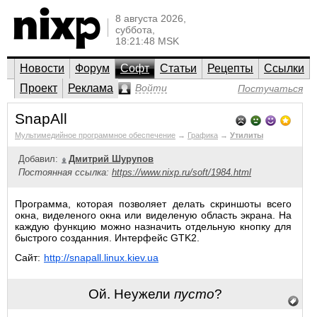
8 августа 2026,
суббота,
18:21:48 MSK
Новости
Форум
Софт
Статьи
Рецепты
Ссылки
Проект
Реклама
Войти
Постучаться
SnapAll
Мультимедийное программное обеспечение
→
Графика
→
Утилиты
Добавил:
Дмитрий Шурупов
Постоянная ссылка:
https://www.nixp.ru/soft/1984.html
Программа, которая позволяет делать скриншоты всего
окна, виделеного окна или виделеную область экрана. На
каждую функцию можно назначить отдельную кнопку для
быстрого созданния. Интерфейс GTK2.
Сайт:
http://snapall.linux.kiev.ua
Ой. Неужели
пусто
?