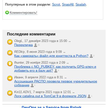
Популярные в этом разделе:
Scrot
,
SnapAll
,
Spalah
.
Комментировать!
Последние комментарии
OlegL
,
17 декабря 2023 года в 15:00 →
Перекличка
21
REDkiy
,
8 июня 2023 года в 9:09 →
Как «замокать» файл для юниттеста в Python?
2
fhunter
,
29 ноября 2022 года в 2:09 →
Проблема с NO_PUBKEY: как получить GPG-ключ и
добавить его в базу apt?
6
Иванн
,
9 апреля 2022 года в 8:31 →
Ассоциация РАСПО провела первое учредительное
собрание
1
Kiri11.ADV1
,
7 марта 2021 года в 12:01 →
Логи catalina.out в TomCat 9 в формате JSON
1
DevOps as a Service from Palark