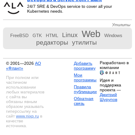
24/7 SRE & DevOps service to cover all your
Kubernetes needs.
Утилиты
Web
Linux
FreeBSD
GTK
HTML
Windows
редакторы
утилиты
Разработано в
© 2001—2026
АО
Добавить
компании
«Флант»
программу
Мои
При полном или
программы
Идея и
частичном
поддержка
Правила
использовании
проекта —
публикации
любых материалов
Дмитрий
с сайта вы
Обратная
Шурупов
обязаны явным
связь
образом указывать
гиперссылку на
сайт
www.nixp.ru
в
качестве
источника.