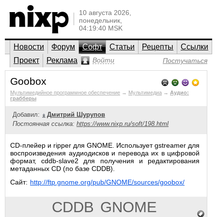
10 августа 2026,
понедельник,
04:19:40 MSK
Новости
Форум
Софт
Статьи
Рецепты
Ссылки
Проект
Реклама
Войти
Постучаться
Goobox
Мультимедийное программное обеспечение
→
Мультимедиа
→
Аудио:
грабберы
Добавил:
Дмитрий Шурупов
Постоянная ссылка:
https://www.nixp.ru/soft/198.html
CD-плейер и ripper для GNOME. Использует gstreamer для
воспроизведения аудиодисков и перевода их в цифровой
формат, cddb-slave2 для получения и редактирования
метаданных CD (по базе CDDB).
Сайт:
http://ftp.gnome.org/pub/GNOME/sources/goobox/
CDDB
GNOME