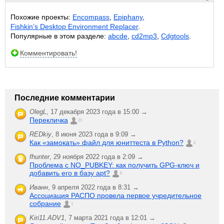
Похожие проекты:
Encompass
,
Epiphany
,
Fishkin’s Desktop Environment Replacer
.
Популярные в этом разделе:
abcde
,
cd2mp3
,
Cdgtools
.
Комментировать!
Последние комментарии
OlegL
,
17 декабря 2023 года в 15:00 →
Перекличка
21
REDkiy
,
8 июня 2023 года в 9:09 →
Как «замокать» файл для юниттеста в Python?
2
fhunter
,
29 ноября 2022 года в 2:09 →
Проблема с NO_PUBKEY: как получить GPG-ключ и
добавить его в базу apt?
6
Иванн
,
9 апреля 2022 года в 8:31 →
Ассоциация РАСПО провела первое учредительное
собрание
1
Kiri11.ADV1
,
7 марта 2021 года в 12:01 →