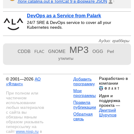
Логи catalina.out в TomCat 9 в формате JSON
1
DevOps as a Service from Palark
24/7 SRE & DevOps service to cover all your
Kubernetes needs.
Аудио: грабберы
MP3
CDDB
GNOME
OGG
FLAC
Perl
утилиты
Разработано в
© 2001—2026
АО
Добавить
компании
«Флант»
программу
Мои
При полном или
программы
Идея и
частичном
поддержка
Правила
использовании
проекта —
публикации
любых материалов
Дмитрий
с сайта вы
Обратная
Шурупов
обязаны явным
связь
образом указывать
гиперссылку на
сайт
www.nixp.ru
в