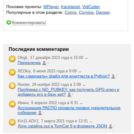
Похожие проекты:
MPlayer
,
fracplanet
,
VidCutter
.
Популярные в этом разделе:
Comix
,
Cornice
,
Danpei
.
Комментировать!
Последние комментарии
OlegL
,
17 декабря 2023 года в 15:00 →
Перекличка
21
REDkiy
,
8 июня 2023 года в 9:09 →
Как «замокать» файл для юниттеста в Python?
2
fhunter
,
29 ноября 2022 года в 2:09 →
Проблема с NO_PUBKEY: как получить GPG-ключ и
добавить его в базу apt?
6
Иванн
,
9 апреля 2022 года в 8:31 →
Ассоциация РАСПО провела первое учредительное
собрание
1
Kiri11.ADV1
,
7 марта 2021 года в 12:01 →
Логи catalina.out в TomCat 9 в формате JSON
1