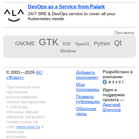
DevOps as a Service from Palark
24/7 SRE & DevOps service to cover all your
Kubernetes needs.
Просмотр
GTK
Qt
GNOME
Python
KDE
OpenGL
Windows
Разработано в
© 2001—2026
АО
Добавить
компании
«Флант»
программу
Мои
При полном или
программы
Идея и
частичном
поддержка
Правила
использовании
проекта —
публикации
любых материалов
Дмитрий
с сайта вы
Обратная
Шурупов
обязаны явным
связь
образом указывать
гиперссылку на
сайт
www.nixp.ru
в
качестве
источника.