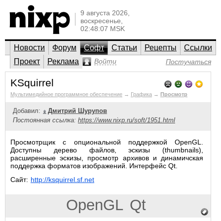
9 августа 2026,
воскресенье,
02:48:07 MSK
Новости
Форум
Софт
Статьи
Рецепты
Ссылки
Проект
Реклама
Войти
Постучаться
KSquirrel
Мультимедийное программное обеспечение
→
Графика
→
Просмотр
Добавил:
Дмитрий Шурупов
Постоянная ссылка:
https://www.nixp.ru/soft/1951.html
Просмотрщик с опциональной поддержкой OpenGL.
Доступны дерево файлов, эскизы (thumbnails),
расширенные эскизы, просмотр архивов и динамичская
поддержка форматов изображений. Интерфейс Qt.
Сайт:
http://ksquirrel.sf.net
OpenGL
Qt