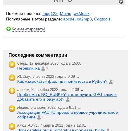
Похожие проекты:
mpg123
,
Muine
,
wxMusik
.
Популярные в этом разделе:
abcde
,
cd2mp3
,
Cdgtools
.
Комментировать!
Последние комментарии
OlegL
,
17 декабря 2023 года в 15:00 →
Перекличка
21
REDkiy
,
8 июня 2023 года в 9:09 →
Как «замокать» файл для юниттеста в Python?
2
fhunter
,
29 ноября 2022 года в 2:09 →
Проблема с NO_PUBKEY: как получить GPG-ключ и
добавить его в базу apt?
6
Иванн
,
9 апреля 2022 года в 8:31 →
Ассоциация РАСПО провела первое учредительное
собрание
1
Kiri11.ADV1
,
7 марта 2021 года в 12:01 →
Логи catalina.out в TomCat 9 в формате JSON
1