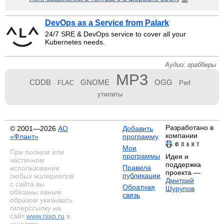
DevOps as a Service from Palark
24/7 SRE & DevOps service to cover all your
Kubernetes needs.
Аудио: грабберы
MP3
CDDB
GNOME
OGG
FLAC
Perl
утилиты
Разработано в
© 2001—2026
АО
Добавить
компании
«Флант»
программу
Мои
При полном или
программы
Идея и
частичном
поддержка
Правила
использовании
проекта —
публикации
любых материалов
Дмитрий
с сайта вы
Обратная
Шурупов
обязаны явным
связь
образом указывать
гиперссылку на
сайт
www.nixp.ru
в