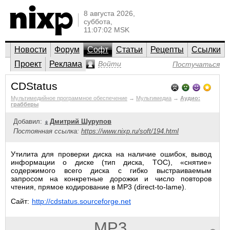
8 августа 2026,
суббота,
11:07:02 MSK
Новости
Форум
Софт
Статьи
Рецепты
Ссылки
Проект
Реклама
Войти
Постучаться
CDStatus
Мультимедийное программное обеспечение
→
Мультимедиа
→
Аудио:
грабберы
Добавил:
Дмитрий Шурупов
Постоянная ссылка:
https://www.nixp.ru/soft/194.html
Утилита для проверки диска на наличие ошибок, вывод
информации о диске (тип диска, TOC), «снятие»
содержимого всего диска с гибко выстраиваемым
запросом на конкретные дорожки и число повторов
чтения, прямое кодирование в MP3 (direct-to-lame).
Сайт:
http://cdstatus.sourceforge.net
MP3