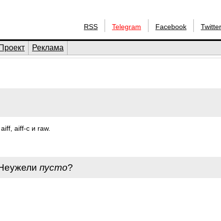
RSS
Telegram
Facebook
Twitte
Проект
Реклама
f, aiff-c и raw.
 Неужели
пусто
?