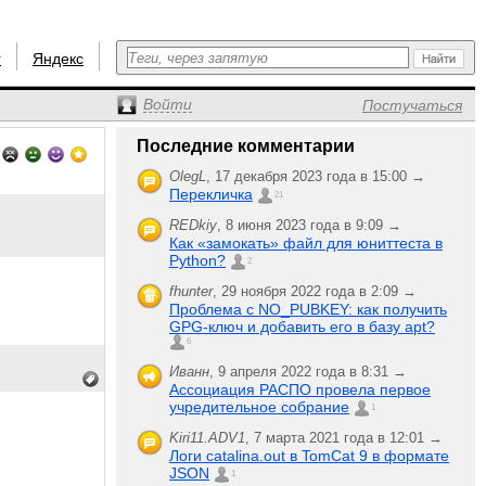
r
Яндекс
Войти
Постучаться
Последние комментарии
OlegL
,
17 декабря 2023 года в 15:00 →
Перекличка
21
REDkiy
,
8 июня 2023 года в 9:09 →
Как «замокать» файл для юниттеста в
Python?
2
fhunter
,
29 ноября 2022 года в 2:09 →
Проблема с NO_PUBKEY: как получить
GPG-ключ и добавить его в базу apt?
6
Иванн
,
9 апреля 2022 года в 8:31 →
Ассоциация РАСПО провела первое
учредительное собрание
1
Kiri11.ADV1
,
7 марта 2021 года в 12:01 →
Логи catalina.out в TomCat 9 в формате
JSON
1