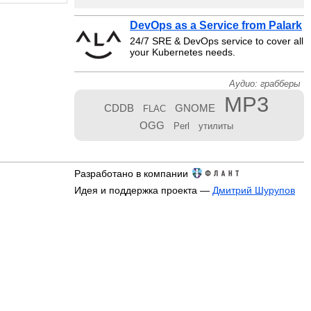
DevOps as a Service from Palark
24/7 SRE & DevOps service to cover all
your Kubernetes needs.
Аудио: грабберы
MP3
CDDB
GNOME
FLAC
OGG
Perl
утилиты
Разработано в компании
Идея и поддержка проекта —
Дмитрий Шурупов