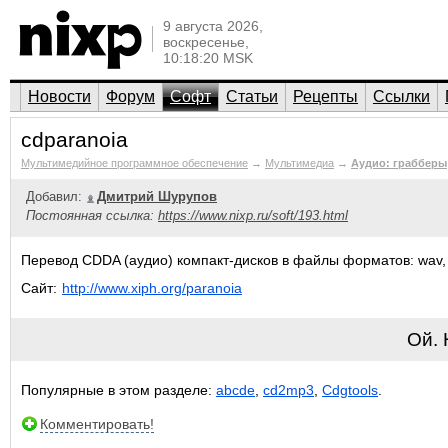
9 августа 2026,
воскресенье,
10:18:20 MSK
Новости
Форум
Софт
Статьи
Рецепты
Ссылки
cdparanoia
Мультимедийное программное обеспечение
→
Мультимедиа
→
Аудио: грабберы
Добавил:
Дмитрий Шурупов
Постоянная ссылка:
https://www.nixp.ru/soft/193.html
Перевод CDDA (аудио) компакт-дисков в файлы форматов: wav, aif
Сайт:
http://www.xiph.org/paranoia
Ой.
Популярные в этом разделе:
abcde
,
cd2mp3
,
Cdgtools
.
Комментировать!