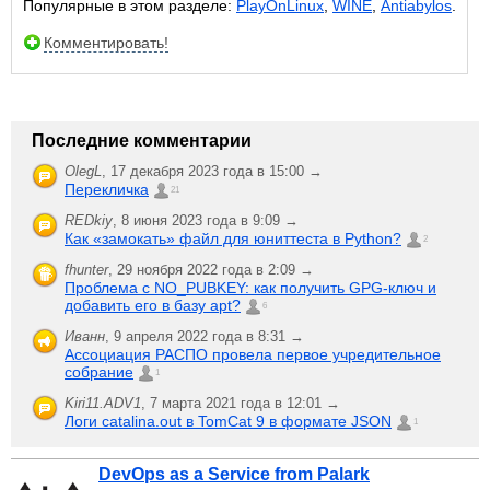
Популярные в этом разделе:
PlayOnLinux
,
WINE
,
Antiabylos
.
Комментировать!
Последние комментарии
OlegL
,
17 декабря 2023 года в 15:00 →
Перекличка
21
REDkiy
,
8 июня 2023 года в 9:09 →
Как «замокать» файл для юниттеста в Python?
2
fhunter
,
29 ноября 2022 года в 2:09 →
Проблема с NO_PUBKEY: как получить GPG-ключ и
добавить его в базу apt?
6
Иванн
,
9 апреля 2022 года в 8:31 →
Ассоциация РАСПО провела первое учредительное
собрание
1
Kiri11.ADV1
,
7 марта 2021 года в 12:01 →
Логи catalina.out в TomCat 9 в формате JSON
1
DevOps as a Service from Palark