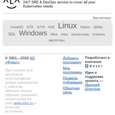
24/7 SRE & DevOps service to cover all your
Kubernetes needs.
Эмуляторы
Linux
GTK
FreeBSD
HTTP
KDE
Python
QEMU
Windows
SDL
Wine
игры
процессоры
утилиты
эмуляторы
Разработано в
© 2001—2026
АО
Добавить
компании
«Флант»
программу
Мои
При полном или
программы
Идея и
частичном
поддержка
Правила
использовании
проекта —
публикации
любых материалов
Дмитрий
с сайта вы
Обратная
Шурупов
обязаны явным
связь
образом указывать
гиперссылку на
сайт
www.nixp.ru
в
качестве
источника.