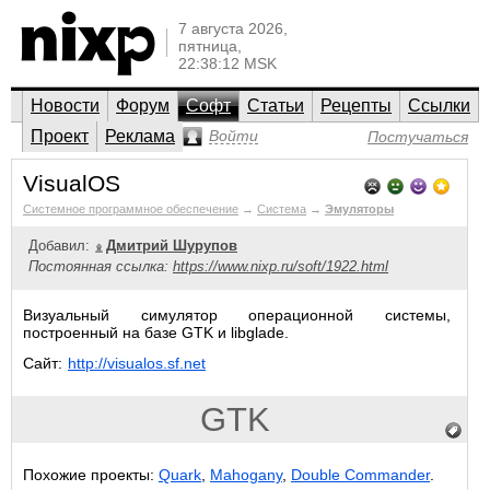
7 августа 2026,
пятница,
22:38:12 MSK
Новости
Форум
Софт
Статьи
Рецепты
Ссылки
Проект
Реклама
Войти
Постучаться
VisualOS
Системное программное обеспечение
→
Система
→
Эмуляторы
Добавил:
Дмитрий Шурупов
Постоянная ссылка:
https://www.nixp.ru/soft/1922.html
Визуальный симулятор операционной системы,
построенный на базе GTK и libglade.
Сайт:
http://visualos.sf.net
GTK
Похожие проекты:
Quark
,
Mahogany
,
Double Commander
.