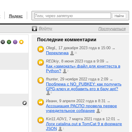
r
Яндекс
Войти
Постучаться
Последние комментарии
OlegL
,
17 декабря 2023 года в 15:00 →
Перекличка
21
REDkiy
,
8 июня 2023 года в 9:09 →
Как «замокать» файл для юниттеста в
Python?
2
fhunter
,
29 ноября 2022 года в 2:09 →
Проблема с NO_PUBKEY: как получить
GPG-ключ и добавить его в базу apt?
6
Иванн
,
9 апреля 2022 года в 8:31 →
Ассоциация РАСПО провела первое
учредительное собрание
1
Kiri11.ADV1
,
7 марта 2021 года в 12:01 →
Логи catalina.out в TomCat 9 в формате
JSON
1