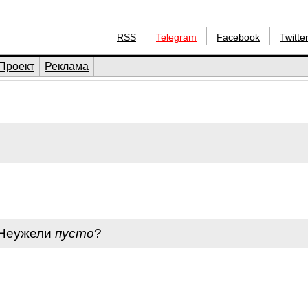
RSS
Telegram
Facebook
Twitte
Проект
Реклама
 Неужели
пусто
?