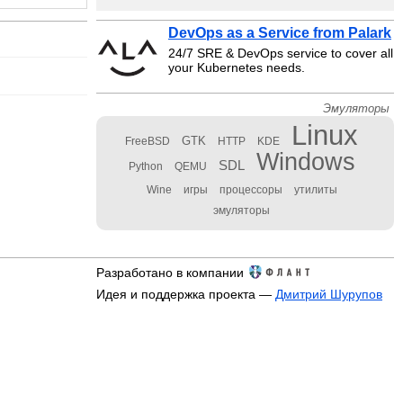
DevOps as a Service from Palark
24/7 SRE & DevOps service to cover all
your Kubernetes needs.
Эмуляторы
Linux
GTK
FreeBSD
HTTP
KDE
Windows
SDL
Python
QEMU
Wine
игры
процессоры
утилиты
эмуляторы
Разработано в компании
Идея и поддержка проекта —
Дмитрий Шурупов