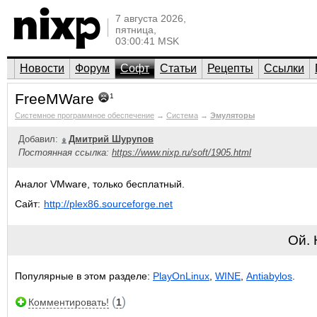
7 августа 2026,
пятница,
03:00:41 MSK
Новости
Форум
Софт
Статьи
Рецепты
Ссылки
FreeMWare
1
Системное программное обеспечение
→
Система
→
Эмуляторы
Добавил:
Дмитрий Шурупов
Постоянная ссылка:
https://www.nixp.ru/soft/1905.html
Аналог VMware, только бесплатный.
Сайт:
http://plex86.sourceforge.net
Ой.
Популярные в этом разделе:
PlayOnLinux
,
WINE
,
Antiabylos
.
(
)
Комментировать!
1