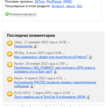
Похожие проекты:
AllTray
,
PerlPanel
,
XPAD
.
Популярные в этом разделе:
Anyterm
,
aterm
,
Dzt
.
Комментировать!
Последние комментарии
OlegL
,
17 декабря 2023 года в 15:00 →
Перекличка
21
REDkiy
,
8 июня 2023 года в 9:09 →
Как «замокать» файл для юниттеста в Python?
2
fhunter
,
29 ноября 2022 года в 2:09 →
Проблема с NO_PUBKEY: как получить GPG-ключ и
добавить его в базу apt?
6
Иванн
,
9 апреля 2022 года в 8:31 →
Ассоциация РАСПО провела первое учредительное
собрание
1
Kiri11.ADV1
,
7 марта 2021 года в 12:01 →
Логи catalina.out в TomCat 9 в формате JSON
1