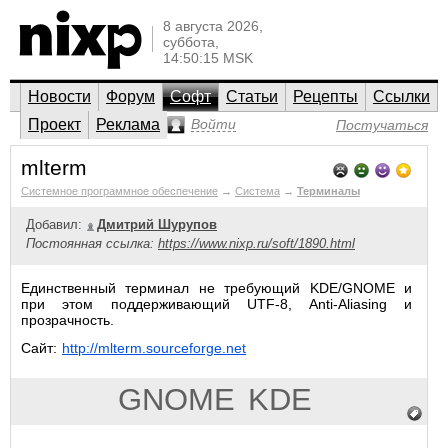
8 августа 2026,
суббота,
14:50:15 MSK
Новости
Форум
Софт
Статьи
Рецепты
Ссылки
Проект
Реклама
Войти
Постучаться
mlterm
Системное программное обеспечение
→
Система
→
Терминалы
Добавил:
Дмитрий Шурупов
Постоянная ссылка:
https://www.nixp.ru/soft/1890.html
Единственный терминал не требующий KDE/GNOME и
при этом поддерживающий UTF-8, Anti-Aliasing и
прозрачность.
Сайт:
http://mlterm.sourceforge.net
GNOME
KDE