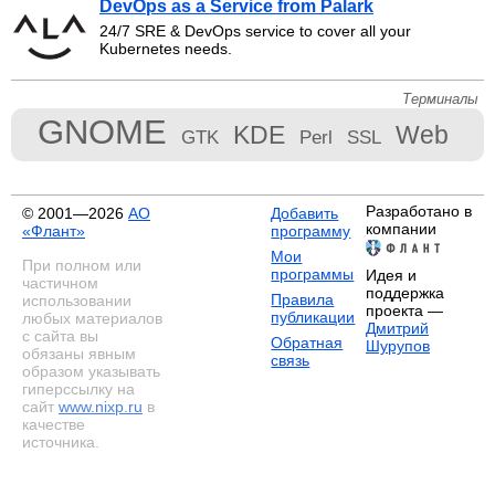
DevOps as a Service from Palark
24/7 SRE & DevOps service to cover all your
Kubernetes needs.
Терминалы
GNOME
KDE
Web
GTK
Perl
SSL
Разработано в
© 2001—2026
АО
Добавить
компании
«Флант»
программу
Мои
При полном или
программы
Идея и
частичном
поддержка
Правила
использовании
проекта —
публикации
любых материалов
Дмитрий
с сайта вы
Обратная
Шурупов
обязаны явным
связь
образом указывать
гиперссылку на
сайт
www.nixp.ru
в
качестве
источника.