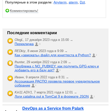
Популярные в этом разделе:
Anyterm
,
aterm
,
Dzt
.
Комментировать!
Последние комментарии
OlegL
,
17 декабря 2023 года в 15:00 →
Перекличка
21
REDkiy
,
8 июня 2023 года в 9:09 →
Как «замокать» файл для юниттеста в Python?
2
fhunter
,
29 ноября 2022 года в 2:09 →
Проблема с NO_PUBKEY: как получить GPG-ключ и
добавить его в базу apt?
6
Иванн
,
9 апреля 2022 года в 8:31 →
Ассоциация РАСПО провела первое учредительное
собрание
1
Kiri11.ADV1
,
7 марта 2021 года в 12:01 →
Логи catalina.out в TomCat 9 в формате JSON
1
DevOps as a Service from Palark