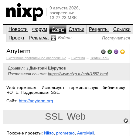
9 августа 2026,
воскресенье,
13:27:23 MSK
Новости
Форум
Софт
Статьи
Рецепты
Ссылки
Проект
Реклама
Войти
Постучаться
Anyterm
Системное программное обеспечение
→
Система
→
Терминалы
Добавил:
Дмитрий Шурупов
Постоянная ссылка:
https://www.nixp.ru/soft/1887.html
Web-терминал. Использует терминальную библиотеку
ROTE. Поддерживает SSL.
Сайт:
http://anyterm.org
SSL
Web
Похожие проекты:
Nikto
,
prometeo
,
AeroMail
.