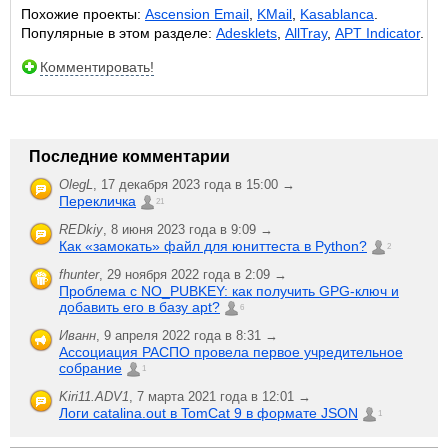
Похожие проекты:
Ascension Email
,
KMail
,
Kasablanca
.
Популярные в этом разделе:
Adesklets
,
AllTray
,
APT Indicator
.
Комментировать!
Последние комментарии
OlegL
,
17 декабря 2023 года в 15:00 →
Перекличка
21
REDkiy
,
8 июня 2023 года в 9:09 →
Как «замокать» файл для юниттеста в Python?
2
fhunter
,
29 ноября 2022 года в 2:09 →
Проблема с NO_PUBKEY: как получить GPG-ключ и
добавить его в базу apt?
6
Иванн
,
9 апреля 2022 года в 8:31 →
Ассоциация РАСПО провела первое учредительное
собрание
1
Kiri11.ADV1
,
7 марта 2021 года в 12:01 →
Логи catalina.out в TomCat 9 в формате JSON
1