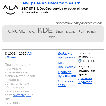
DevOps as a Service from Palark
24/7 SRE & DevOps service to cover all your
Kubernetes needs.
Программы для рабочего стола
KDE
GNOME
Linux
Perl
Java
Mozilla
Python
Web
Разработано в
© 2001—2026
АО
Добавить
компании
«Флант»
программу
Мои
При полном или
программы
Идея и
частичном
поддержка
Правила
использовании
проекта —
публикации
любых материалов
Дмитрий
с сайта вы
Обратная
Шурупов
обязаны явным
связь
образом указывать
гиперссылку на
сайт
www.nixp.ru
в
качестве
источника.