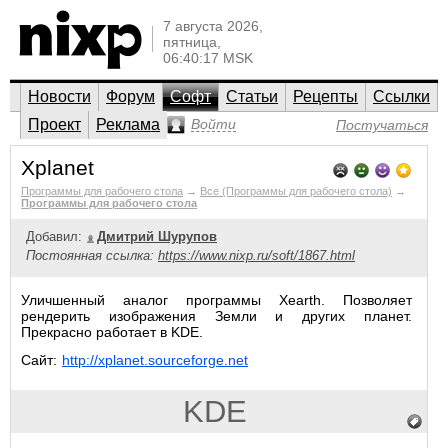
7 августа 2026,
пятница,
06:40:17 MSK
Новости
Форум
Софт
Статьи
Рецепты
Ссылки
Проект
Реклама
Войти
Постучаться
Xplanet
Программы для рабочего стола
→
Все (Программы для рабочего стола)
→
Программы для рабочего стола
Добавил:
Дмитрий Шурупов
Постоянная ссылка:
https://www.nixp.ru/soft/1867.html
Уличшенный аналог программы Xearth. Позволяет
рендерить изображения Земли и других планет.
Прекрасно работает в KDE.
Сайт:
http://xplanet.sourceforge.net
KDE