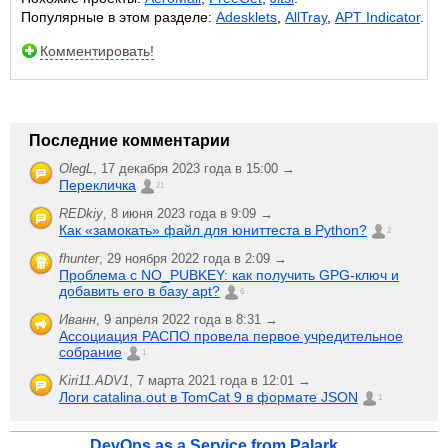
Популярные в этом разделе:
Adesklets
,
AllTray
,
APT Indicator
.
Комментировать!
Последние комментарии
OlegL
,
17 декабря 2023 года в 15:00 →
Перекличка
21
REDkiy
,
8 июня 2023 года в 9:09 →
Как «замокать» файл для юниттеста в Python?
2
fhunter
,
29 ноября 2022 года в 2:09 →
Проблема с NO_PUBKEY: как получить GPG-ключ и
добавить его в базу apt?
6
Иванн
,
9 апреля 2022 года в 8:31 →
Ассоциация РАСПО провела первое учредительное
собрание
1
Kiri11.ADV1
,
7 марта 2021 года в 12:01 →
Логи catalina.out в TomCat 9 в формате JSON
1
DevOps as a Service from Palark