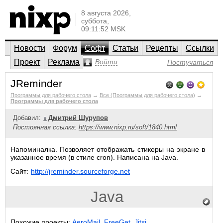
8 августа 2026,
суббота,
09:11:52 MSK
Новости
Форум
Софт
Статьи
Рецепты
Ссылки
Проект
Реклама
Войти
Постучаться
JReminder
Программы для рабочего стола
→
Все (Программы для рабочего стола)
→
Программы для рабочего стола
Добавил:
Дмитрий Шурупов
Постоянная ссылка:
https://www.nixp.ru/soft/1840.html
Напоминалка. Позволяет отображать стикеры на экране в
указанное время (в стиле cron). Написана на Java.
Сайт:
http://jreminder.sourceforge.net
Java
Похожие проекты:
AeroMail
,
FreeGet
,
Jitsi
.