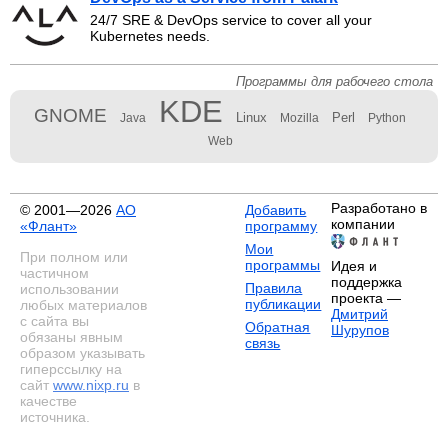
24/7 SRE & DevOps service to cover all your
Kubernetes needs.
Программы для рабочего стола
KDE
GNOME
Linux
Perl
Java
Mozilla
Python
Web
Разработано в
© 2001—2026
АО
Добавить
компании
«Флант»
программу
Мои
При полном или
программы
Идея и
частичном
поддержка
Правила
использовании
проекта —
публикации
любых материалов
Дмитрий
с сайта вы
Обратная
Шурупов
обязаны явным
связь
образом указывать
гиперссылку на
сайт
www.nixp.ru
в
качестве
источника.