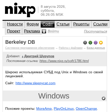
8 августа 2026,
суббота,
06:26:05 MSK
Новости
Форум
Софт
Статьи
Рецепты
Ссылки
Проект
Реклама
Войти
Постучаться
Berkeley DB
Системное программное обеспечение
→
Работа с файлами
→
Базы данных
Добавил:
Дмитрий Шурупов
Постоянная ссылка:
https://www.nixp.ru/soft/1786.html
Широко используемая СУБД под Unix и Windows со своей
лицензией.
Сайт:
http://www.sleepycat.com
Windows
Похожие проекты:
MoreAmp
,
PlayOnLinux
,
OpenChange
.