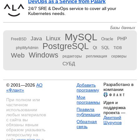
DevOps as a Service from Palark
24/7 SRE & DevOps service to cover all your
Kubernetes needs.
Базы данных
MySQL
Linux
Java
PHP
Oracle
FreeBSD
PostgreSQL
Qt
SQL
phpMyAdmin
TiDB
Windows
Web
редакторы
репликация
серверы
СУБД
Разработано в
© 2001—2026
АО
Добавить
компании
«Флант»
программу
Мои
При полном или
программы
Идея и
частичном
поддержка
Правила
использовании
проекта —
публикации
любых материалов
Дмитрий
с сайта вы
Обратная
Шурупов
обязаны явным
связь
образом указывать
гиперссылку на
сайт
www.nixp.ru
в