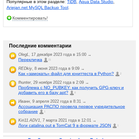
Популярные в этом разделе:
TiDB
,
Aqua Data Studio
,
Ariejan.net MySQL Backup Tool
.
Комментировать!
Последние комментарии
OlegL
,
17 декабря 2023 года в 15:00 →
Перекличка
21
REDkiy
,
8 июня 2023 года в 9:09 →
Как «замокать» файл для юниттеста в Python?
2
fhunter
,
29 ноября 2022 года в 2:09 →
Проблема с NO_PUBKEY: как получить GPG-ключ и
добавить его в базу apt?
6
Иванн
,
9 апреля 2022 года в 8:31 →
Ассоциация РАСПО провела первое учредительное
собрание
1
Kiri11.ADV1
,
7 марта 2021 года в 12:01 →
Логи catalina.out в TomCat 9 в формате JSON
1