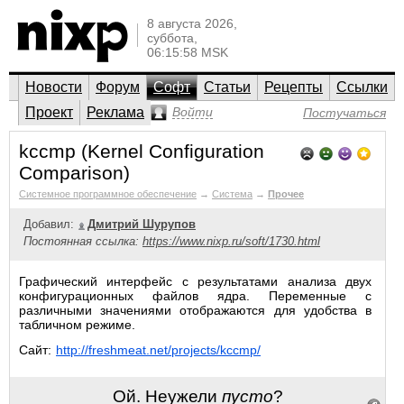
8 августа 2026,
суббота,
06:15:58 MSK
Новости
Форум
Софт
Статьи
Рецепты
Ссылки
Проект
Реклама
Войти
Постучаться
kccmp (Kernel Configuration
Comparison)
Системное программное обеспечение
→
Система
→
Прочее
Добавил:
Дмитрий Шурупов
Постоянная ссылка:
https://www.nixp.ru/soft/1730.html
Графический интерфейс с результатами анализа двух
конфигурационных файлов ядра. Переменные с
различными значениями отображаются для удобства в
табличном режиме.
Сайт:
http://freshmeat.net/projects/kccmp/
Ой. Неужели
пусто
?