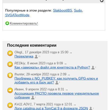
Популярные в этом разделе:
SlakbootIBS
,
Sudo
,
SVGATextMode
.
Комментировать!
Последние комментарии
OlegL
,
17 декабря 2023 года в 15:00 →
Перекличка
21
REDkiy
,
8 июня 2023 года в 9:09 →
Как «замокать» файл для юниттеста в Python?
2
fhunter
,
29 ноября 2022 года в 2:09 →
Проблема с NO_PUBKEY: как получить GPG-ключ и
добавить его в базу apt?
6
Иванн
,
9 апреля 2022 года в 8:31 →
Ассоциация РАСПО провела первое учредительное
собрание
1
Kiri11.ADV1
,
7 марта 2021 года в 12:01 →
Логи catalina.out в TomCat 9 в формате JSON
1