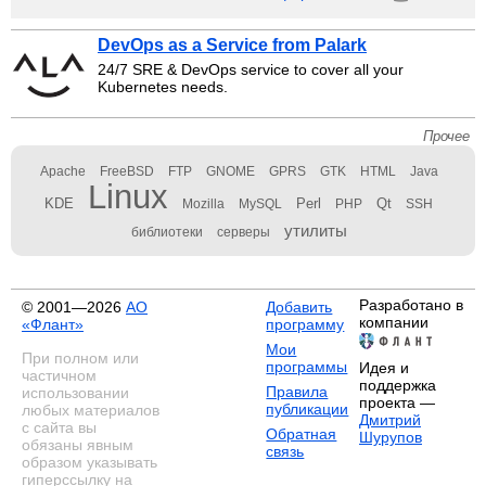
DevOps as a Service from Palark
24/7 SRE & DevOps service to cover all your
Kubernetes needs.
Прочее
Apache
FreeBSD
FTP
GNOME
GPRS
GTK
HTML
Java
Linux
KDE
Perl
Qt
Mozilla
MySQL
PHP
SSH
утилиты
библиотеки
серверы
Разработано в
© 2001—2026
АО
Добавить
компании
«Флант»
программу
Мои
При полном или
программы
Идея и
частичном
поддержка
Правила
использовании
проекта —
публикации
любых материалов
Дмитрий
с сайта вы
Обратная
Шурупов
обязаны явным
связь
образом указывать
гиперссылку на